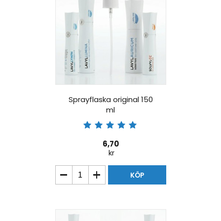
Sprayflaska original 150
ml
6,70
kr
KÖP