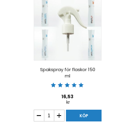
Spakspray för flaskor 150
ml
16,53
kr
KÖP