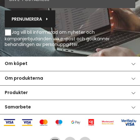
PRENUMERERA
Jag vill bli informerad om nyheter och
kampanjerbjudanden via e-post och godkänner
behandlingen av personuppgifter
.
Om köpet
Om produkterna
Produkter
Samarbete