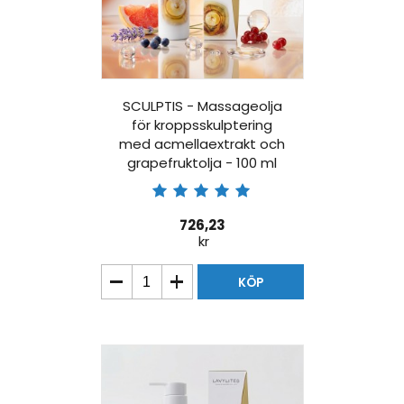
SCULPTIS - Massageolja
för kroppsskulptering
med acmellaextrakt och
grapefruktolja - 100 ml
726,23
kr
KÖP