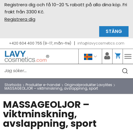
Registrera dig och få 10–20 % rabatt på alla dina köp. Fri
frakt från 3300 Kč.
Registrera dig
STÄNG
+420 604 400 755 (9–17, mån–fre)
info@lavycosmetics.com
Startsida
Produkter e-handel
Originalprodukter Lavylites
MASSAGEOLJOR – viktminskning, avslappning, sport
MASSAGEOLJOR –
viktminskning,
avslappning, sport