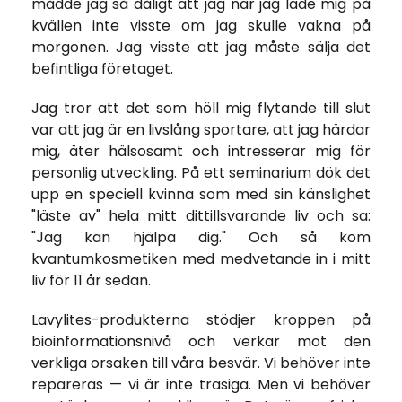
mådde jag så dåligt att jag när jag lade mig på
kvällen inte visste om jag skulle vakna på
morgonen. Jag visste att jag måste sälja det
befintliga företaget.
Jag tror att det som höll mig flytande till slut
var att jag är en livslång sportare, att jag härdar
mig, äter hälsosamt och intresserar mig för
personlig utveckling. På ett seminarium dök det
upp en speciell kvinna som med sin känslighet
"läste av" hela mitt dittillsvarande liv och sa:
"Jag kan hjälpa dig." Och så kom
kvantumkosmetiken med medvetande in i mitt
liv för 11 år sedan.
Lavylites-produkterna stödjer kroppen på
bioinformationsnivå och verkar mot den
verkliga orsaken till våra besvär. Vi behöver inte
repareras — vi är inte trasiga. Men vi behöver