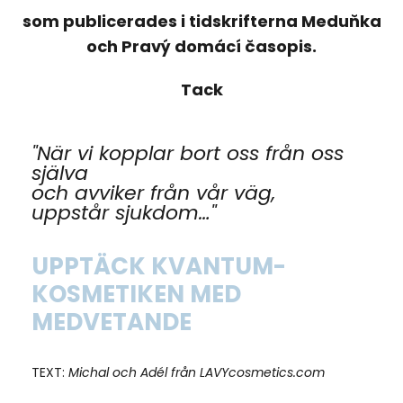
som publicerades i tidskrifterna Meduňka
och Pravý domácí časopis.
Tack
"När vi kopplar bort oss från oss
själva
och avviker från vår väg,
uppstår sjukdom…"
UPPTÄCK KVANTUM-
KOSMETIKEN MED
MEDVETANDE
TEXT:
Michal och Adél från LAVYcosmetics.com