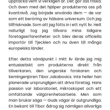
upptäcka vem vi verkligen är. Det gör oss friska.
Och även med det hjälper produkterna oss på
kvantnivå. Jag började använda dem — de var
som ett beröring av hälsans universum. Och jag
tillfrisknade. Som att jag fötts in i ett nytt liv. Helt
naturligt tog jag tillvara mina tidigare
företagserfarenheter och blev deras officiella
importör till Tjeckien och nu även till många
europeiska länder.
Efter detta vändpunkt i mitt liv lärde jag mig
entusiastiskt om produkterna direkt från
tillverkaren, den ungerske forskaren och
kemingenjören Tibor Jakabovics. Inte heller han
planerade ursprungligen att driva företag. Hans
passion var laboratoriet, mikroskopet och ett
omfattande välgörenhetsarbete. Men som
man brukar säga — Guds vägar är outgrundliga.
En bekant till Tibor ådrog sig nämligen allvarliga