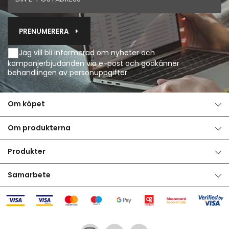
PRENUMERERA
Jag vill bli informerad om nyheter och
kampanjerbjudanden via e-post och godkänner
behandlingen av personuppgifter
.
Om köpet
Om produkterna
Produkter
Samarbete