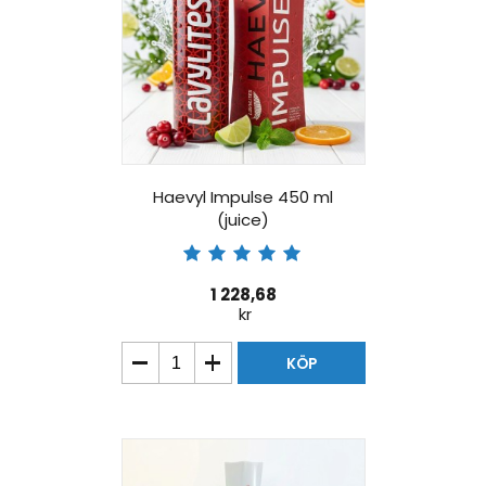
Haevyl Impulse 450 ml
(juice)
1 228,68
kr
KÖP