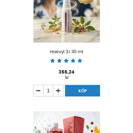
Haevyl 3.I 30 ml
366,24
kr
KÖP