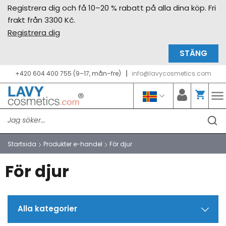
Registrera dig och få 10–20 % rabatt på alla dina köp. Fri
frakt från 3300 Kč.
Registrera dig
STÄNG
+420 604 400 755 (9–17, mån–fre)
info@lavycosmetics.com
Startsida
Produkter e-handel
För djur
För djur
Alla kategorier