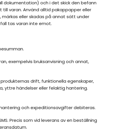
all dokumentation) och i det skick den befann
 till varan. Använd alltid pakappapper eller
en, märkas eller skadas på annat sätt under
fall tas varan inte emot.
köpesumman.
an, exempelvis bruksanvisning och annat,
v produkternas drift, funktionella egenskaper,
 yttre händelser eller felaktig hantering.
hantering och expeditionsavgifter debiteras.
SMS. Precis som vid leverans av en beställning
veransdatum.