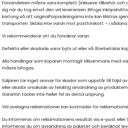
Försändelsen måste vara komplett (inklusive tillbehör och 
sig när du tog emot den vid leveransen. Bifoga inköpskvittot
kartong så att originalförpackningarna inte kan klistras ig
transporten. Skicka inte varan mot postförskott – i sådana 
Vi rekommenderar att du försäkrar varan.
Defekta eller skadade varor byts ut eller så återbetalas 
Alla handlingar som köparen mottagit tillsammans med var
måste bifogas.
Säljaren tar inget ansvar för skador som uppstår till följd a
eller skador orsakade av felaktig användning av produkterna,
Garantin täcker inte heller fel av detta ursprung.
Vid avslagna reklamationer kan kostnader för reklamations
Du informeras om reklamationens resultat via e-post eller 
informeras du om avsändning av paketet och beräknat le