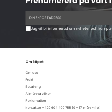
Prenumerera på vårt 
Jag vill bli informerad om nyheter och kamp
Om köpet
Om oss
Frakt
Betalning
Allmänna villkor
Reklamation
Kontakter +420 604 400 755 (9 – 17, mån – fre)