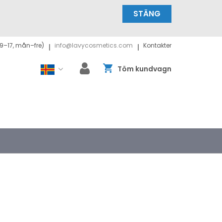
STÄNG
9–17, mån–fre)
info@lavycosmetics.com
Kontakter
Töm kundvagn