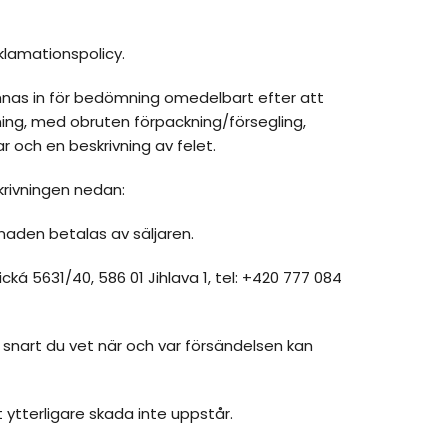
klamationspolicy.
nas in för bedömning omedelbart efter att
ing, med obruten förpackning/försegling,
 och en beskrivning av felet.
skrivningen nedan:
tnaden betalas av säljaren.
cká 5631/40, 586 01 Jihlava 1, tel: +420 777 084
 snart du vet när och var försändelsen kan
 ytterligare skada inte uppstår.