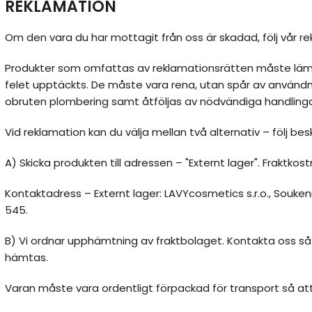
REKLAMATION
Om den vara du har mottagit från oss är skadad, följ vår re
Produkter som omfattas av reklamationsrätten måste läm
felet upptäckts. De måste vara rena, utan spår av användn
obruten plombering samt åtföljas av nödvändiga handlingar
Vid reklamation kan du välja mellan två alternativ – följ be
A) Skicka produkten till adressen – "Externt lager". Fraktkos
Kontaktadress – Externt lager: LAVYcosmetics s.r.o., Soukeni
545.
B) Vi ordnar upphämtning av fraktbolaget. Kontakta oss så
hämtas.
Varan måste vara ordentligt förpackad för transport så att