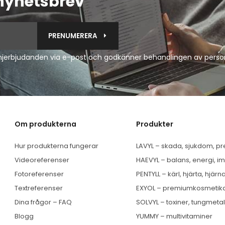
nyhetsbrev
PRENUMERERA
anjerbjudanden via e-post och godkänner
behandlingen av perso
Om produkterna
Produkter
Hur produkterna fungerar
LAVYL – skada, sjukdom, pr
Videoreferenser
HAEVYL – balans, energi, i
Fotoreferenser
PENTYLL – kärl, hjärta, hjärn
Textreferenser
EXYOL – premiumkosmetik
Dina frågor – FAQ
SOLVYL – toxiner, tungmeta
Blogg
YUMMY – multivitaminer