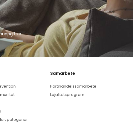
nuppgifter
.
Samarbete
evention
Partihandelssamarbete
mmunitet
Lojalitetsprogram
a
a
ller, patogener