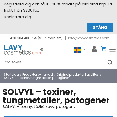
Registrera dig och få 10–20 % rabatt på alla dina köp. Fri
frakt från 3300 Kč.
Registrera dig
STÄNG
+420 604 400 755 (9–17, mån–fre)
info@lavycosmetics.com
Startsida
Produkter e-handel
Originalprodukter Lavylites
SOLVYL – toxiner, tungmetaller, patogener
SOLVYL – toxiner,
tungmetaller, patogener
SOLVYL - toxiny, těžké kovy, patogeny