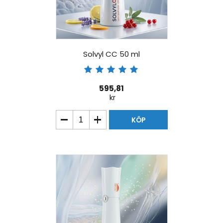
Solvyl CC 50 ml
595,81
kr
KÖP