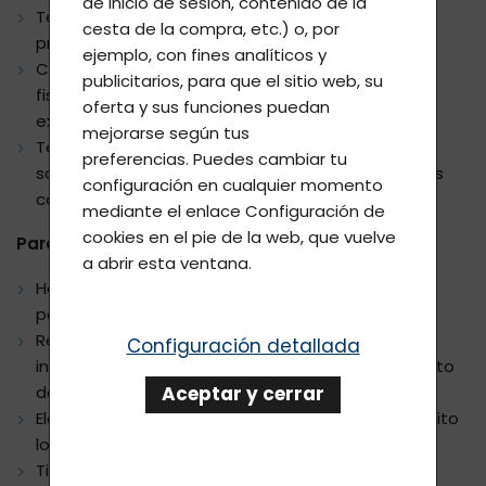
de inicio de sesión, contenido de la
Tenemos 12 años de experiencia con el uso de
cesta de la compra, etc.) o, por
productos Lavylites.
ejemplo, con fines analíticos y
Colaboramos con varias decenas de médicos,
publicitarios, para que el sitio web, su
fisioterapeutas, salones de belleza, veterinarios y
oferta y sus funciones puedan
expertos de otros campos.
mejorarse según tus
Tenemos varios miles de clientes, suscriptores,
preferencias. Puedes cambiar tu
socios y colaboradores, de los cuales recopilamos
configuración en cualquier momento
continuamente experiencias y referencias.
mediante el enlace
Configuración de
cookies
en el pie de la web, que vuelve
Para usuarios registrados:
a abrir esta ventana.
Hemos recopilado para ti cientos de referencias
positivas.
Recopilamos y transmitimos constantemente
Configuración detallada
información y experiencias sobre el funcionamiento
Aceptar y cerrar
de los productos Lavylites.
Elaboramos para ti guías sobre cómo usar con éxito
los productos Lavylites.
Tienes a tu disposición la Lista de dolencias con