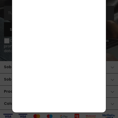
SUSCRIBIRSE
Quiero recibir información sobre novedades y ofertas
promocionales por e-mail y acepto
el tratamiento de
datos personales
.
Sobre la compra
Sobre los productos
Productos
Colaboración