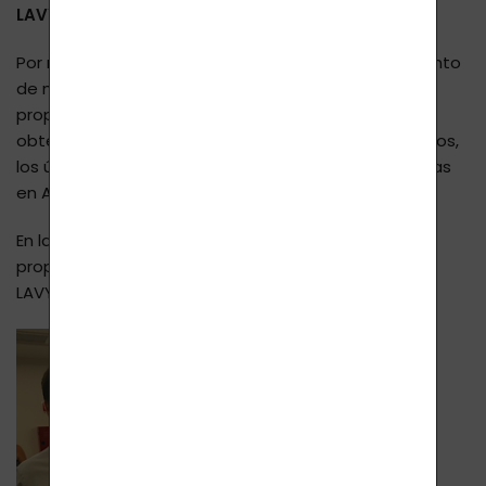
LAVYcosmetics.com
.
Por nuestro trabajo hemos recibido un reconocimiento
de manos del propio Tibor Jakabovicz, fundador y
propietario de Lavylites. Este reconocimiento lo han
obtenido solo 5 personas en todo el mundo. Nosotros,
los únicos en la República Checa, además 3 personas
en Alemania y una persona en Hungría.
En la fotografía: Tibor Jakabovicz - fundador y
propietario de Lavylites y el representante de
LAVYcosmetics.com, Michal.