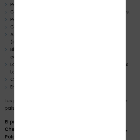
Para registrados descuentos del 10 %.
Colaboración mayorista con los precios más bajos.
Paquetes con descuento.
Cientos de referencias en vídeo, foto y texto.
Asesoramiento y espacio para preguntas
(incluyendo chat en línea, días laborables).
Blog con novedades de nuestro nuevo campo de
cosmética cuántica.
La información más completa sobre los productos
Lavylites.
Colaboración a nivel minorista y mayorista.
Enviamos productos a toda la UE.
Los productos Lavylites ya se pueden comprar en 35
países del mundo.
El proveedor más importante en la República
Checa, la República Eslovaca, Alemania, Austria,
Polonia y también otros países de la UE es