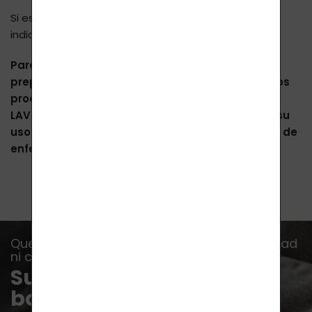
Si estás enfermo, consulta a un médico y sigue sus
indicaciones.
Para cumplir con la normativa de la UE sobre
preparados a base de hierbas, indicamos que los
productos presentados en las páginas de
LAVYcosmetics.com no están destinados para su
uso en el diagnóstico, tratamiento o prevención de
enfermedades.
Que no se te escape ninguna oferta, novedad
ni consejo...
Suscríbete a nuestro
boletín