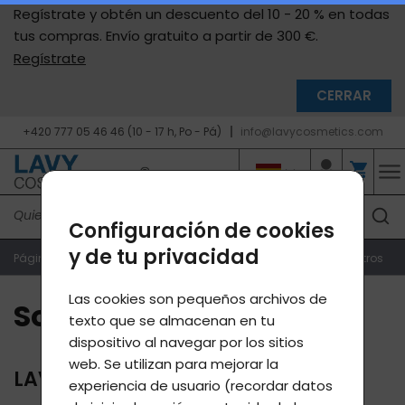
Regístrate y obtén un descuento del 10 - 20 % en todas
tus compras. Envío gratuito a partir de 300 €.
Regístrate
CERRAR
+420 777 05 46 46 (10 - 17 h, Po - Pá)
info@lavycosmetics.com
Configuración de cookies
y de tu privacidad
Página de inicio
Sobre nosotros y los productos
Sobre nosotros
Las cookies son pequeños archivos de
Sobre nosotros
texto que se almacenan en tu
dispositivo al navegar por los sitios
web. Se utilizan para mejorar la
LAVYcosmetics.com
experiencia de usuario (recordar datos