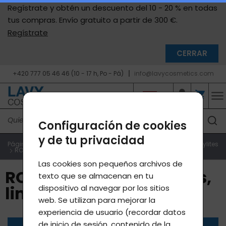
Regístrate y obtén un descuento del 10 - 20 % en todas
tus compras. Envío gratuito a partir de 300 €.
Regístrate
CERRAR
+420 777 05 46 46 (10 - 17 h, Po - Pá)
info@lavycosmetics.com
Configuración de cookies
y de tu privacidad
Página de inicio
Productos e-shop
Productos originales Lavylites
ROLL-ON – sueño, estrés, limpieza de la piel
Las cookies son pequeños archivos de
ROLL-ON – sueño, estrés,
texto que se almacenan en tu
dispositivo al navegar por los sitios
limpieza de la piel
web. Se utilizan para mejorar la
experiencia de usuario (recordar datos
de inicio de sesión, contenido de la