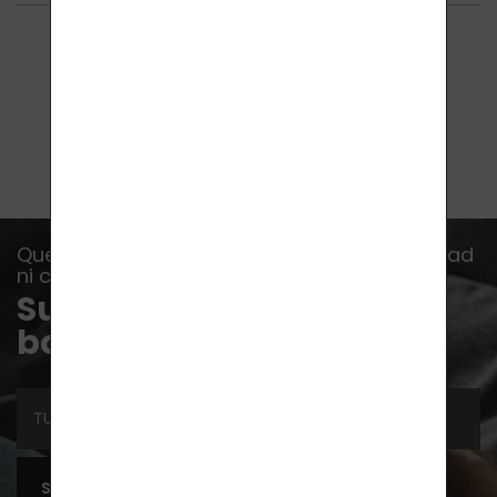
4
elementos de 4
Que no se te escape ninguna oferta, novedad
ni consejo...
Suscríbete a nuestro
boletín
SUSCRIBIRSE