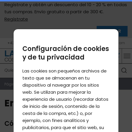
Regístrate y obtén un descuento del 10 - 20 % en todas
tus compras. Envío gratuito a partir de 300 €.
Regístrate
CERRAR
+420 777 05 46 46 (10 - 17 h, Po - Pá)
info@lavycosmetics.com
Configuración de cookies
y de tu privacidad
Las cookies son pequeños archivos de
texto que se almacenan en tu
Página de inicio
Envío
dispositivo al navegar por los sitios
web. Se utilizan para mejorar la
experiencia de usuario (recordar datos
Envío
de inicio de sesión, contenido de la
cesta de la compra, etc.) o, por
ejemplo, con fines analíticos y
Cómo te llegan los productos
publicitarios, para que el sitio web, su