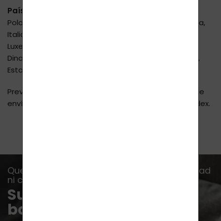
Países de destino:
Eslovaquia, Alemania, Austria,
Polonia, Hungría, Rumanía, Bulgaria, Eslovenia, Croacia,
Italia, España, Portugal, Grecia
+ 8 €
, Bélgica,
Luxemburgo, Francia, Países Bajos, Suiza, Irlanda,
Dinamarca, Suecia, Finlandia, Noruega, Liechtenstein,
Estonia, Lituania, Letonia, Ucrania.
Previo acuerdo, también podemos solicitar tarifas de
envío a EE. UU., Canadá y Australia. Transportista Fedex.
Que no se te escape ninguna oferta, novedad
ni consejo...
Suscríbete a nuestro
boletín