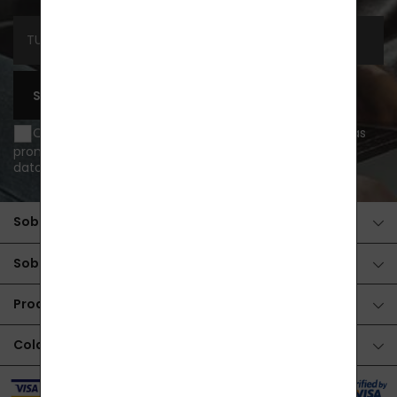
SUSCRIBIRSE
Quiero recibir información sobre novedades y ofertas
promocionales por e-mail y acepto
el tratamiento de
datos personales
.
Sobre la compra
Sobre los productos
Productos
Colaboración