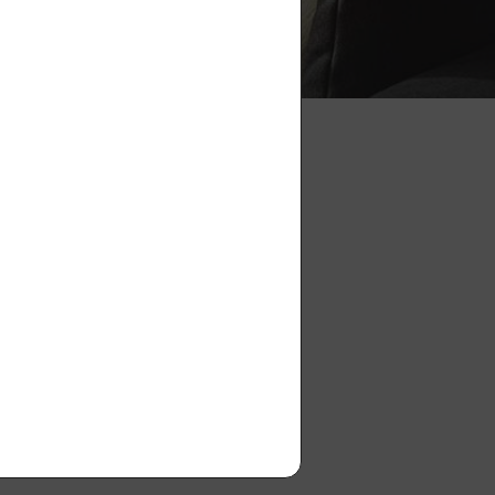
datos personales
.
medad, prevención
nergía, inmunidad
zón, cerebro
remium
ales pesados, patógenos
cos
les
io – pulverizadores, moldes