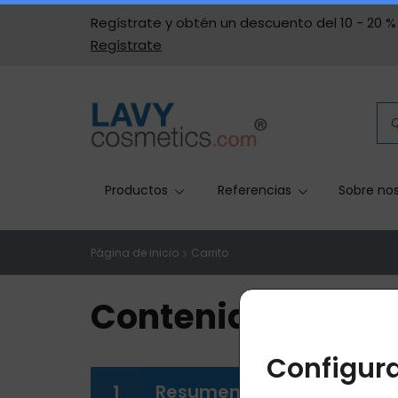
Regístrate y obtén un descuento del 10 - 20 % 
Regístrate
Productos
Referencias
Sobre nos
Página de inicio
Carrito
Contenido del car
Configura
1
Resumen