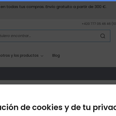
en todas tus compras. Envío gratuito a partir de 300 €.
+420 777 05 46 46 (10 
otros y los productos
Blog
rito
ción de cookies y de tu priva
2
Envío y pago