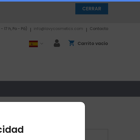
CERRAR
- 17 h, Po - Pá)
info@lavycosmetics.com
Contacto
Carrito vacío
cidad
3
Finalización