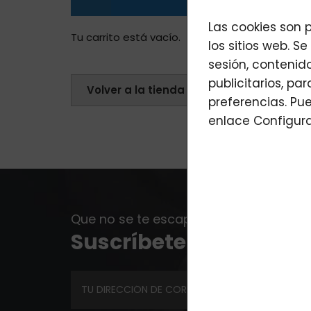
Las cookies son 
Tu carrito está vacío.
los sitios web. S
sesión, contenido
publicitarios, pa
Volver a la tienda
preferencias. P
enlace
Configur
Que no se te escape ninguna oferta, no
Suscríbete a nuestro b