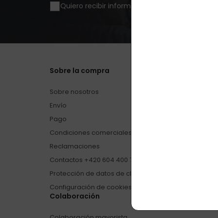
Quiero recibir información sobre novedades 
Sobre la compra
Sobre nosotros
Envío
Pago
Condiciones comerciales
Reclamaciones
Contactos +420 604 400 755 (9 – 17, lun – vie)
Protección de datos de clientes
Configuración de cookies
Colaboración
Colaboración mayorista