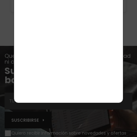
Que no se te escape ninguna oferta, novedad
ni consejo...
Suscríbete a nuestro
boletín
SUSCRIBIRSE
Quiero recibir información sobre novedades y ofertas