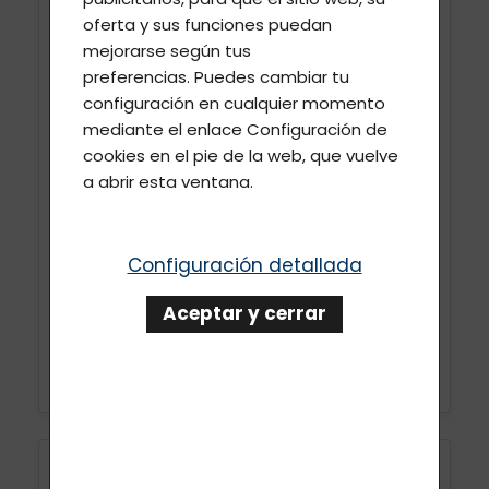
oferta y sus funciones puedan
Fractura de pierna – jugador de
hockey
mejorarse según tus
preferencias. Puedes cambiar tu
configuración en cualquier momento
mediante el enlace
Configuración de
cookies
en el pie de la web, que vuelve
a abrir esta ventana.
Configuración detallada
Aceptar y cerrar
VER MÁS
Cicatriz