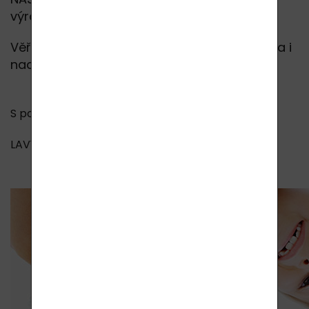
NAŠE VĚRNÉ ZÁKAZNÍKY, podařilo vyjednat s
výrobcem tyto mimořádné podmínky.
Věříme, že jsme Vám udělali velikou radost a i
nadále nám zůstanete věrní.
S pozdravem
LAVYcosmetics.com