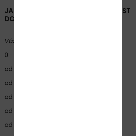
JAKÉ SLEVY OD NÁS ZA VAŠÍ VĚRNOST
DOSTÁVÁTE?
Váš obrat pro ČR
Sleva
0 - 9.999,99 Kč
10 %
od 10.000 Kč
12 %
od 20.000 Kč
14 %
od 40.000 Kč
16 %
od 80.000 Kč
18 %
od 100.000 Kč
20 %