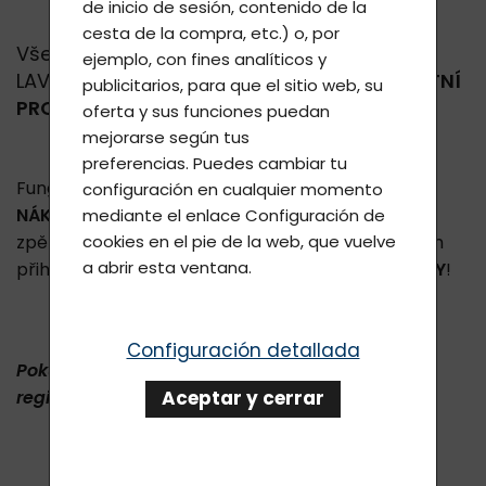
de inicio de sesión, contenido de la
cesta de la compra, etc.) o, por
Všem
REGISTROVANÝM OSOBÁM
na
ejemplo, con fines analíticos y
LAVYcosmetics.com,
je aktivován VĚRNOSTNÍ
publicitarios, para que el sitio web, su
PROGRAM.
oferta y sus funciones puedan
mejorarse según tus
preferencias. Puedes cambiar tu
Funguje to tak, že se Vám
ZPĚTNĚ SČÍTAJÍ VAŠE
configuración en cualquier momento
NÁKUPY
a
podle dosaženého obratu za jeden rok
mediante el enlace
Configuración de
zpětně
, se Vám
AUTOMATICKY
nastaví, po Vašem
cookies
en el pie de la web, que vuelve
a abrir esta ventana.
přihlášení v eshopu,
VAŠE O SLEVU PONÍŽENÉ CENY
!
Configuración detallada
Pokud nejste u nás registrováni
,
můžete se
zde
.
registrovat
Aceptar y cerrar