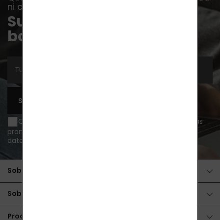
ni consejo...
Suscríbete a nuestro
boletín
SUSCRIBIRSE
Quiero recibir información sobre novedades y ofertas
promocionales por e-mail y acepto
el tratamiento de
datos personales
.
Sobre la compra
Sobre los productos
Productos