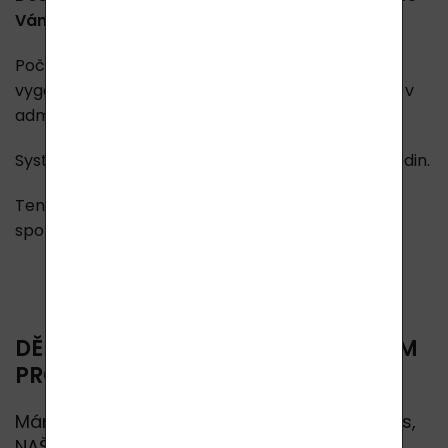
Vám vždy projeví ve Vaší příští objednávce!
Počítají se pouze uhrazené objednávky s
vygenerovanou fakturou (kterou naleznete u Vás v
administraci).
Systém se automaticky aktualizuje každých 24 hodin.
Tento program není pro Velkoobchodní
spolupracovníky a jejich registrované klienty.
DĚKUJEME VÁM TÍMTO VĚRNOSTNÍM
PROGRAMEM ZA VAŠÍ VĚRNOST
Máme obrovskou radost, že se nám pro Vás,