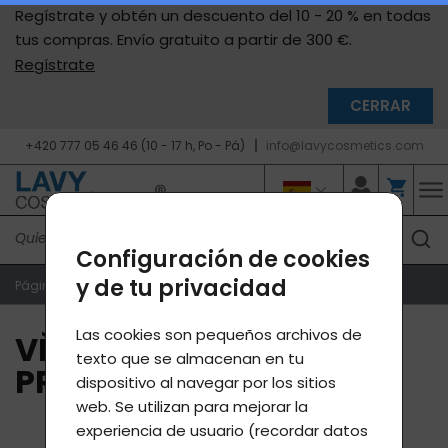
Regístrate y obtén un descuento del 10 - 20 % en todas
tus compras. Envío gratuito a partir de 300 €.
Regístrate
CERRAR
+420 777 05 46 46 (10 - 17 h, Po - Pá)
info@lavycosmetics.com
Configuración de cookies
y de tu privacidad
Página de inicio
Programa de fidelidad
Las cookies son pequeños archivos de
VĚRNOSTNÍ SLEVOVÝ
texto que se almacenan en tu
PROGRAM
dispositivo al navegar por los sitios
web. Se utilizan para mejorar la
experiencia de usuario (recordar datos