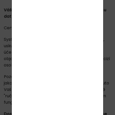
Váš obrat je nyní sčítán rok zpětně (k dnešnímu
datu před rokem)
.
Ceny jsou počítány / sčítány vč. DPH!
Systém
automaticky
sčítá všechny Vaše nákupy,
uskutečněné prostřednictvím eshopu a přes Váš
účet (po Vašem přihlášení). Nelze takto sčítat
objednávky uskutečněné bez přihlášení, nebo na cizí
osobu, nebo telefonicky či emailem.
Pozor: Pokud se při Vaší objednávce nepřihlásíte,
jako registrovaný uživatel, systém Vám nemůže tuto
Vaší objednávku započítat a nelze to ani následně
"ručně" na naší info lince upravit. Věrnostní systém
funguje automaticky.
Dosažená vyšší slevová úroveň (vyšší sleva), se