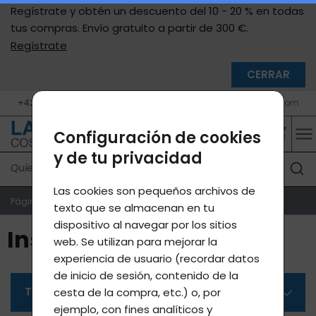
Regístrate y obtén un descuento del 10 - 20 % en todas
tus compras. Envío gratuito a partir de 300 €.
Regístrate
CERRAR
+420 777 05 46 46 (10 - 17 h, Po - Pá)
info@lavycosmetics.com
Configuración de cookies
y de tu privacidad
Las cookies son pequeños archivos de
Página de inicio
Productos e-shop
Insomnio
texto que se almacenan en tu
dispositivo al navegar por los sitios
Insomnio
web. Se utilizan para mejorar la
experiencia de usuario (recordar datos
de inicio de sesión, contenido de la
Todas las categorías
cesta de la compra, etc.) o, por
ejemplo, con fines analíticos y