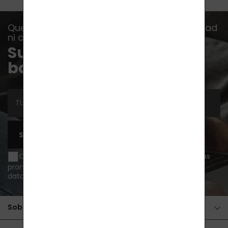
Que no se te escape ninguna oferta, novedad
ni consejo...
Suscríbete a nuestro
boletín
SUSCRIBIRSE
Quiero recibir información sobre novedades y ofertas
promocionales por e-mail y acepto
el tratamiento de
datos personales
.
Sobre la compra