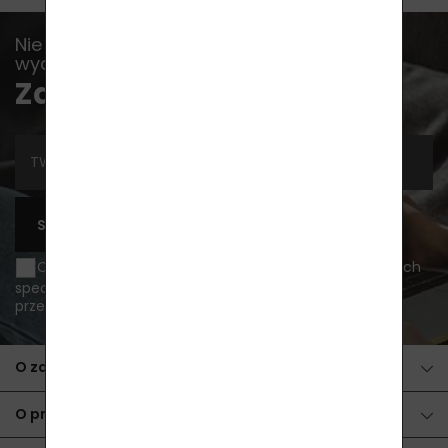
Nie pozwól, by umknęło Ci jakiekolwiek
wydarzenie, wiadomość lub rada...
Zapisz się do newslettera
SUBSKRYBUJ
Chcę otrzymywać informacje o nowościach i ofertach
specjalnych pocztą elektroniczną i wyrażam zgodę na
przetwarzanie danych osobowych
.
O zakupie
O produktach