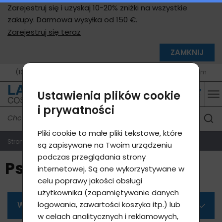
Zarejestruj się i uzyskaj 10-20% zniżki na wszystkie
zakupy. Darmowa wysyłka od 150 €.
Zarejestruj się teraz
ZAMKNIJ
(10 - 17 h, Po - Pá, czeski, angielski)
info@lavycosmetics.com
Ustawienia plików cookie
i prywatności
Pliki cookie to małe pliki tekstowe, które
Strona główna
Produkty e-sklepu
Psychika
są zapisywane na Twoim urządzeniu
podczas przeglądania strony
Psychika
internetowej. Są one wykorzystywane w
celu poprawy jakości obsługi
użytkownika (zapamiętywanie danych
logowania, zawartości koszyka itp.) lub
Wszystkie kategorie
w celach analitycznych i reklamowych,