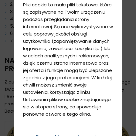
2. Testy antydopingowe
Pliki cookie to małe pliki tekstowe, które
3. Testy czystości żywności
są zapisywane na Twoim urządzeniu
4. Niezależne testy
podczas przeglądania strony
5. testy honorowe
internetowej. Są one wykorzystywane w
6. rejestracja CPNP
celu poprawy jakości obsługi
7. Uwaga
użytkownika (zapamiętywanie danych
logowania, zawartości koszyka itp.) lub
w celach analitycznych i reklamowych,
NAJWYŻSZA NAGRODA DLA
dzięki czemu strona internetowa oraz
PRODUKTÓW LAVYLITES
jej oferta i funkcje mogą być ulepszane
zgodnie z jego preferencjami. W każdej
Z dumą informujemy, że spośród 475 zgłoszeń z całego
chwili możesz zmienić swoje
świata, 89 finalistów i 39 zwycięzców, nasze produkty
ustawienia, korzystając z linku
LAVYLITES otrzymały 3 najwyższe nagrody w bardzo
Ustawienia plików cookie znajdującego
prestiżowym międzynarodowym konkursie Global
się w stopce strony, co spowoduje
Beauty and Wellness Awards.
ponowne otwarcie tego okna.