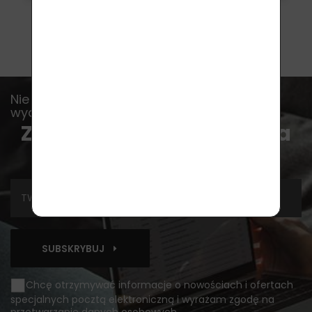
Nie pozwól, by umknęło Ci jakiekolwiek
wydarzenie, wiadomość lub rada...
Zapisz się do newslettera
SUBSKRYBUJ
Chcę otrzymywać informacje o nowościach i ofertach
specjalnych pocztą elektroniczną i wyrażam zgodę na