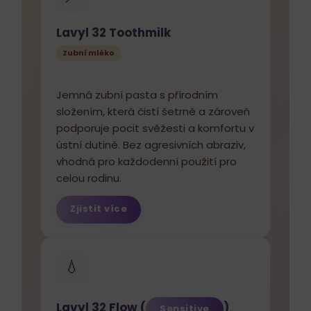
Lavyl 32 Toothmilk
Zubní mléko
Jemná zubní pasta s přírodním
složením, která čistí šetrně a zároveň
podporuje pocit svěžesti a komfortu v
ústní dutině. Bez agresivních abraziv,
vhodná pro každodenní použití pro
celou rodinu.
Zjistit více
💧
Lavyl 32 Flow (
)
Sensitive