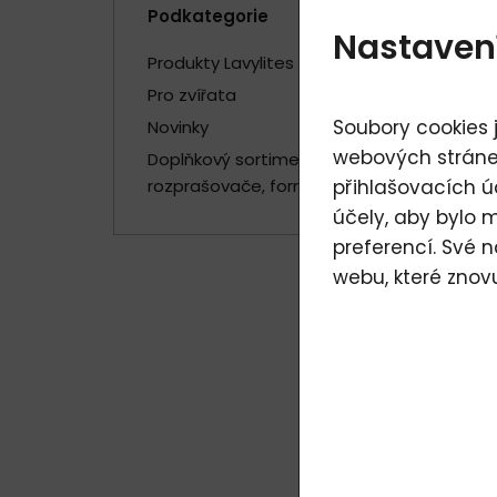
Podkategorie
Nastaven
Produkty Lavylites
Pro zvířata
Soubory cookies j
Novinky
webových stránek
Doplňkový sortiment -
rozprašovače, formičky
přihlašovacích ú
účely, aby bylo 
preferencí. Své 
webu, které znov