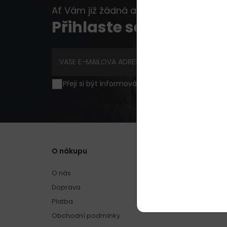
Ať Vám již žádná akce, novinka nebo ra
Přihlaste se k odběru 
Přeji si být informován o novinkách a akční
O nákupu
O nás
Doprava
Platba
Obchodní podmínky