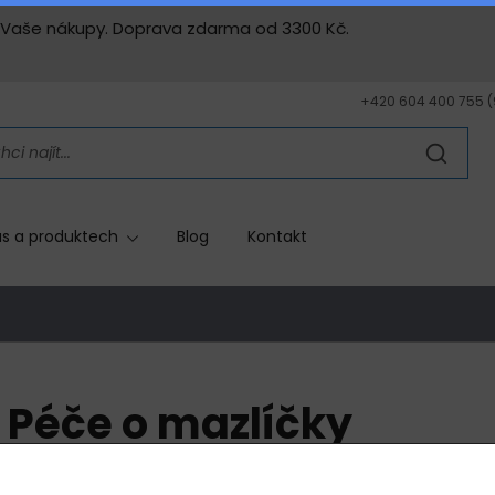
ny Vaše nákupy. Doprava zdarma od 3300 Kč.
+420 604 400 755 (9 
s a produktech
Blog
Kontakt
Péče o mazlíčky
Přírodní péče i pro zvířata.