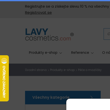
Registrujte se a získejte slevu 10 % na všech
Registrovat se
Produkty e-shop
Reference
O ná
Úvodní strana
Produkty e-shop
Péče o mazlíčky
Všechny kategorie