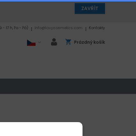
ZAVŘÍT
- 17 h, Po - Pá)
info@lavycosmetics.com
Kontakty
Prázdný košík