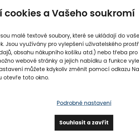
í cookies a Vašeho soukromí
výchozí
nejlevnější
nejprodávanější
sou malé textové soubory, které se ukládají do vašeh
. Jsou využívány pro vylepšení uživatelského pros
dajů, obsahu nákupního košíku atd.) nebo třeba pro
možno webové stránky a jejich nabídku a funkce vyl
nastavení můžete kdykoliv změnit pomocí odkazu
Na
u otevře toto okno.
Podrobné nastavení
Souhlasit a zavřít
Lavyl Auricum
Sensitive 50 ml