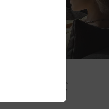
jů
.
Spolupráce
Velkoobchodní spolupráce
nita
Věrnostní slevový program