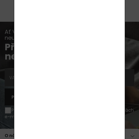
Ať Vám již žádná akce, novinka nebo rada
neunikne...
Přihlaste se k odběru
newsletterů
PŘIHLÁSIT SE K ODBĚRU
Přeji si být informován o novinkách a akčních nabídkách
e-mailem a souhlasím se
zpracováním osobních údajů
.
O nákupu