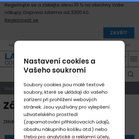
Registrujte se a získejte slevu 10 % na všechny Vaše
nákupy. Doprava zdarma od 3300 Kč.
Registrovat se
ZAVŘÍT
+420 604 400 755 (9 - 17 h, Po - Pá)
info@lavycosmetics.com
Nastavení cookies a
Vašeho soukromí
Soubory cookies jsou malé textové
Úvodní strana
Produkty e-shop
Zánět
soubory, které se ukládají do vašeho
zařízení při prohlížení webových
Zánět
stránek. Jsou využívány pro vylepšení
uživatelského prostředí
Zklidnění a podpora regenerace.
(zapamatování přihlašovacích údajů,
obsahu nákupního košíku atd.) nebo
třeba pro analytické a reklamní účely,