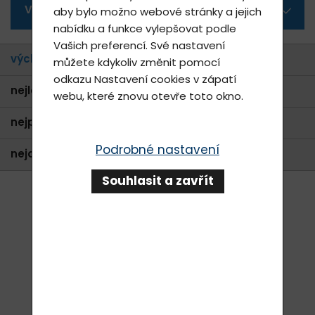
Všechny kategorie
aby bylo možno webové stránky a jejich
nabídku a funkce vylepšovat podle
Vašich preferencí. Své nastavení
výchozí
můžete kdykoliv změnit pomocí
odkazu
Nastavení cookies
v zápatí
nejlevnější
webu, které znovu otevře toto okno.
nejprodávanější
Podrobné nastavení
nejdražší
Souhlasit a zavřít