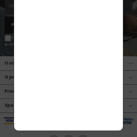
PŘIHLÁSIT SE K ODBĚRU
Přeji si být informován o novinkách a akčních nabídkách
e-mailem a souhlasím se
zpracováním osobních údajů
.
O nákupu
O produktech
Produkty
Spolupráce