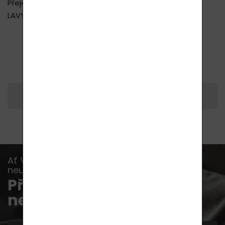
Přejeme Vám vždy dobrou a klidnou noc
LAVYcosmetics.com
ZPĚT NA VÝPIS ČLÁNKŮ
Vytisknout si
Sdílet
Ať Vám již žádná akce, novinka nebo rada
neunikne...
Přihlaste se k odběru
newsletterů