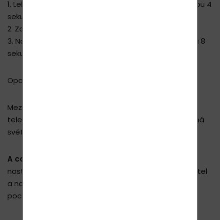
1. Lehněte si na záda a nadechujte se nosem po dobu 4
sekund.
2. Zadržte dech na 7 sekund.
3. Nakonec pomalu vydechujte také nosem po dobu 8
sekund.
Opakujte sekvenci, dokud se nebudete cítit klidně.
Mezitím si vytvořte klidné a tiché prostředí: vypněte
televizi, rádio, počítač, odložte telefon a ztlumte silná
světla.
A co vám doporučujeme zejména
: před spaním
nastříkejte do své ložnice do prostoru, dále nad postel
a na sebe trochu Lavyl Auricum Sensitive! Okamžitě
pocítíte jeho vyrovnávací, uklidňující účinek!