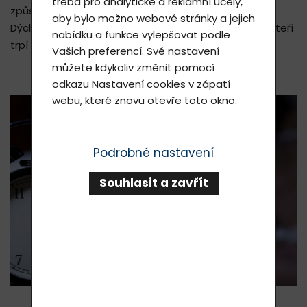
třeba pro analytické a reklamní účely,
způsobují problémy mnoha lidem.
aby bylo možno webové stránky a jejich
Dýchací cvičení mohou být účinnou pomocí pro ty, kteří
nabídku a funkce vylepšovat podle
trpí poruchami spánku.
Vašich preferencí. Své nastavení
můžete kdykoliv změnit pomocí
odkazu
Nastavení cookies
v zápatí
webu, které znovu otevře toto okno.
Podrobné nastavení
Souhlasit a zavřít