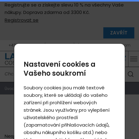
Registrujte se a získejte slevu 10 % na všechny Vaše
nákupy. Doprava zdarma od 3300 Kč.
Registrovat se
ZAVŘÍT
+420 604 400 755 (9 - 17 h, Po - Pá)
info@lavycosmetics.com
Nastavení cookies a
Vašeho soukromí
Soubory cookies jsou malé textové
Úvodní strana
Blog
Trpíte nespavostí?
soubory, které se ukládají do vašeho
zařízení při prohlížení webových
Trpíte nespavostí?
stránek. Jsou využívány pro vylepšení
uživatelského prostředí
(zapamatování přihlašovacích údajů,
obsahu nákupního košíku atd.) nebo
Nespavost a nedostatek kvalitního spánku dnes