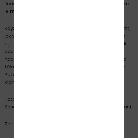
Jedním z nejpopulárnějších cvičení ke zlepšení spánku
je
metoda 4-7-8
.
Když máte strach nebo se zlobíte, můžete téměř cítit,
jak vám v těle proudí adrenalin. Cítíte, jak vaše srdce
bije rychleji, a také budete rychleji dýchat. Pokud však
použijete techniku 4–7–8, budete se moci déle
nadechnout a získat tak vyváženější přísun kyslíku do
těla. Když zadržujete dech, kyslík proudí celým tělem.
Poté po chvíli ucítíte, jak vaše srdce bije normálně a
klidně a i vaše prostředí bude také pomalejší a tišší.
Toto cvičení vám pomůže uklidnit se v co nejkratším
čase a rychle usnout, i když jste nadšení nebo naštvaní.
Zde je sekvence cvičení: