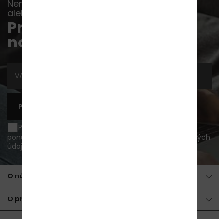
Nenechajte si ujsť žiadnu udalosť, správu
alebo radu...
Prihláste sa na odber
noviniek
PRIHLÁSIŤ SA K ODBERU
Prajem si byť informovaný o novinkách a akčných
ponukách e-mailom a súhlasím so
spracovaním osobných
údajov
.
O nákupe
O produktoch