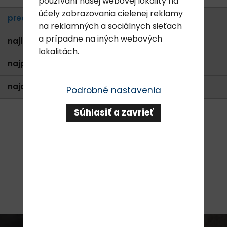
používaní našej webovej lokality na
účely zobrazovania cielenej reklamy
predvolené
na reklamných a sociálnych sieťach
a prípadne na iných webových
najlacnejšie
lokalitách.
najpredávanejšie
najdrahšie
Podrobné nastavenia
Súhlasiť a zavrieť
0
položiek z 0