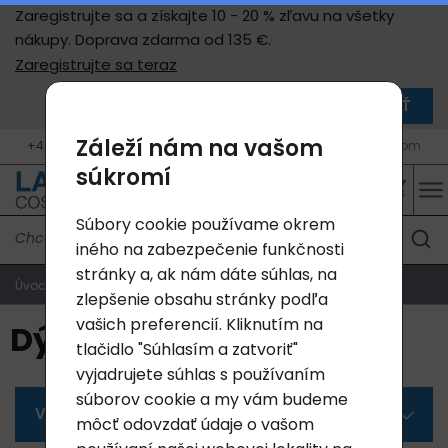
Zaregistrujte sa a získajte 10 - 20 % zľavu na všetky
nákupy. Doprava zdarma od 135 €.
Zaregistrujte sa teraz
ZAVRIEŤ
Záleží nám na vašom
+420 604 400 755 (9 - 17 h, Po - Pá)
info@lavycosmetics.com
súkromí
Súbory cookie používame okrem
iného na zabezpečenie funkčnosti
stránky a, ak nám dáte súhlas, na
Úvodná strana
Produkty
Dýchání
zlepšenie obsahu stránky podľa
vašich preferencií. Kliknutím na
Dýchání
tlačidlo "Súhlasím a zatvoriť"
vyjadrujete súhlas s používaním
súborov cookie a my vám budeme
Všetky kategórie
môcť odovzdať údaje o vašom