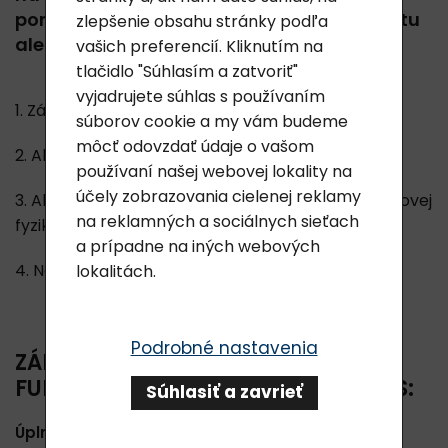
poradenstvo prostredníctvom online chatu
zlepšenie obsahu stránky podľa
alebo telefonického hovoru.
vašich preferencií. Kliknutím na
tlačidlo "Súhlasím a zatvoriť"
vyjadrujete súhlas s používaním
1. Základné informácie o funkčnosti výrobku
súborov cookie a my vám budeme
môcť odovzdať údaje o vašom
2. Ako výrobky Lavylites skutočne fungujú - video
používaní našej webovej lokality na
účely zobrazovania cielenej reklamy
3. Ako fungujú produkty Lavylites z pohľadu kvantovej
na reklamných a sociálnych sieťach
fyziky (3 časti)
a prípadne na iných webových
4. Naše vyhlásenie
lokalitách.
Podrobné nastavenia
ZÁKLADNÉ INFORMÁCIE O
FUNKČNOSTI VÝROBKOV LAVYLITES:
Súhlasiť a zavrieť
Úplne nová technológia kozmetických výrobkov