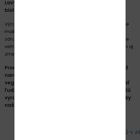
Lavylites, ktorá využíva nové poznatky z oblasti
biológie a kvantovej fyziky.
Výrobky majú veľmi pozitívny účinok. Svoje telo by ste
mali podporovať pravidelnou aplikáciou produktov a
zároveň ho nechať pôsobiť dostatočne dlho. Preto je
veľmi vhodné vnímať svoje telo, svoje pocity a často aj
zmeny situácií, ktoré sa vám dejú.
Produkty sú vhodné aj pre tehotné ženy a deti od
narodenia, zvieratá a rastliny. Sú vhodné pre
vegánov a vegetariánov a môžu ich užívať/užívať
ľudia s citlivosťou na lepok, laktózu a diabetici. Sú
vyrobené z najčistejších surovín, a preto sa všetky
naše produkty môžu užívať vnútorne!