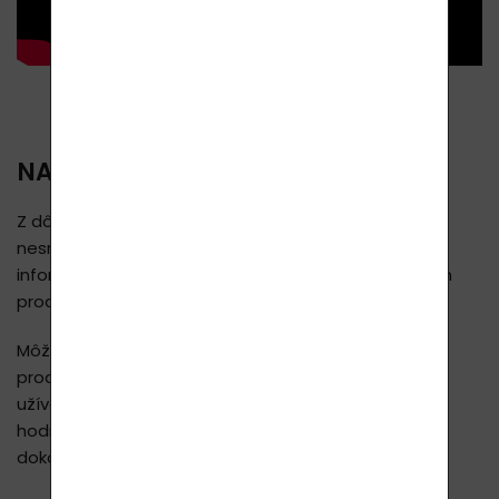
NAŠE VYHLÁSENIE:
Z dôvodu dodržiavania predpisov Európskej únie
nesmieme na našej webovej stránke zverejňovať
informácie o účinkoch našich jedinečných prírodných
produktov.
Môžeme však napísať, že za 10 rokov predaja našich
produktov máme mnoho miliónov spokojných
užívateľov vo viac ako 30 krajinách a väčšina z nich
hodnotí ich účinky ako úplne výnimočné a niektorí
dokonca používajú slovo zázračné.