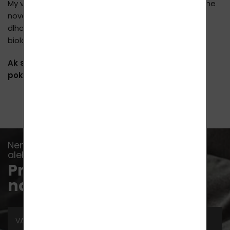
My však vieme, že nejde o zázraky, ale o použitie úplne
novej, revolučnej a jedinečnej technológie získanej
dlhoročným výskumom v oblasti kvantovej fyziky a
biológie.
Ak ste chorí, vyhľadajte lekára a riaďte sa jeho
pokynmi.
Nenechajte si ujsť žiadnu udalosť, správu
alebo radu...
Prihláste sa na odber
noviniek