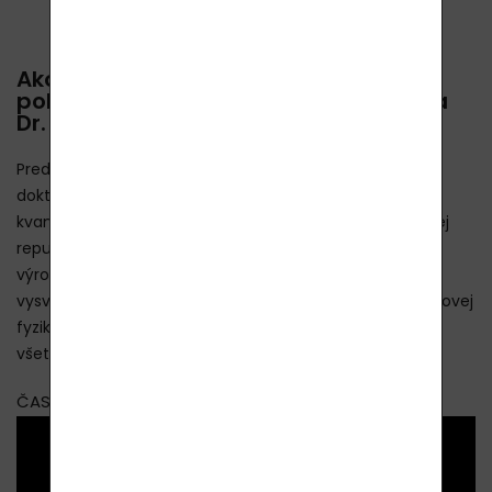
Ako fungujú produkty Lavylites z
pohľadu kvantovej fyziky - prednáška
Dr. Reisera - ČASŤ 1-3:
Pred 3 rokmi sa nám podarilo pozvať doktora Reisera,
doktora medicíny, doktora alternatívnej medicíny a
kvantového fyzika z Nemecka, aby nás navštívil v Českej
republike. Dr. Reiser má dlhoročné skúsenosti s našimi
výrobkami Lavylites a v 3 prednáškach sa nám snažil
vysvetliť, ako výrobky Lavylites fungujú z pohľadu kvantovej
fyziky. Teraz vám prinášame zvukový tlmočený prenos
všetkých 3 prednášok (v 3 častiach).
ČASŤ 1: