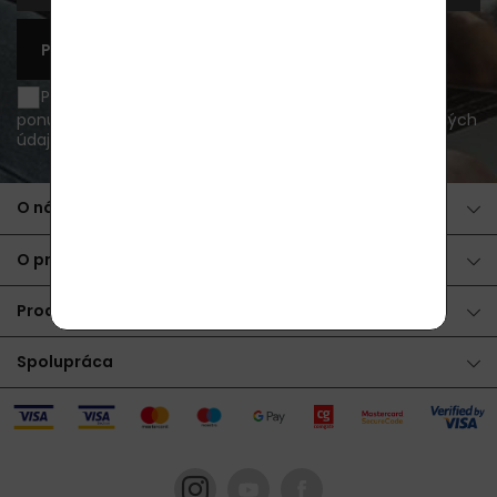
PRIHLÁSIŤ SA K ODBERU
Prajem si byť informovaný o novinkách a akčných
ponukách e-mailom a súhlasím so
spracovaním osobných
údajov
.
O nákupe
O produktoch
Produkty
Spolupráca