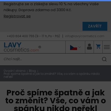
Registrujte se a získejte slevu 10 % na všechny Vaše
nákupy. Doprava zdarma od 3300 Kč.
Registrovat se
ZAVŘÍT
+420 604 400 755 (9 - 17 h, Po - Pá)
info@lavycosmetics.com
Úvodní strana
Blog
Proč spíme špatně a jak to změnit? Vše, co vám o spánku nikdo
neřekl
Proč spíme špatně a jak
to změnit? Vše, co vám o
spánku nikdo neřekl