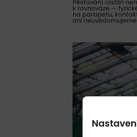
Pěstování rostlin nen
k rovnováze — fyzick
na parapetu, kontakt
ani neuvědomujeme
Nastaven