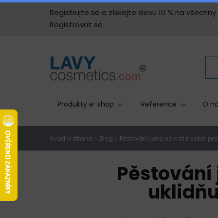
Registrujte se a získejte slevu 10 % na všech
Registrovat se
Produkty e-shop
Reference
O ná
Úvodní strana
Blog
Pěstování jako návrat k sobě: pr
Pěstování 
uklidňu