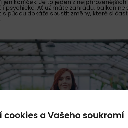
í jen koníček. Je to jeden z nejpřirozenějších 
é i psychické. Ať už máte zahradu, balkon ne
 s půdou dokáže spustit změny, které si čas
.
í cookies a Vašeho soukromí