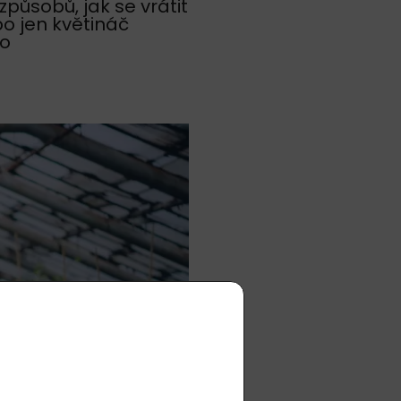
způsobů, jak se vrátit
bo jen květináč
to