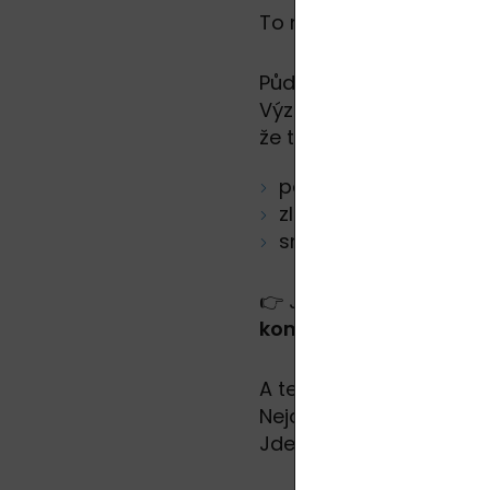
To nejzajímavější se ode
Půda obsahuje přiroze
Výzkumy (např. publik
že tento mikroorganis
podporovat tvorbu s
zlepšovat náladu
snižovat úzkost
👉 Jednoduše řečeno:
kontakt s hlínou může
A teď důležitá věc:
Nejde o žádnou „ezoteri
Jde o biologii.