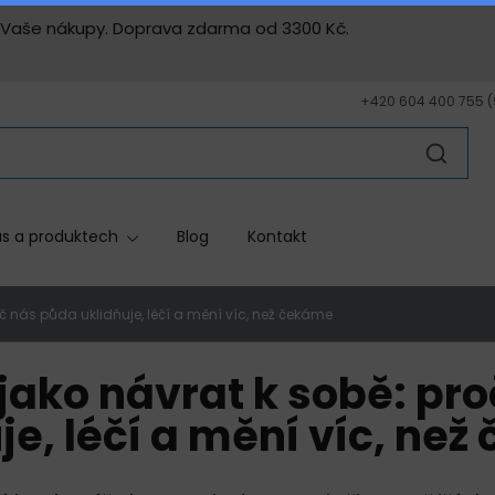
ny Vaše nákupy. Doprava zdarma od 3300 Kč.
+420 604 400 755 (9 
s a produktech
Blog
Kontakt
oč nás půda uklidňuje, léčí a mění víc, než čekáme
jako návrat k sobě: pr
je, léčí a mění víc, ne