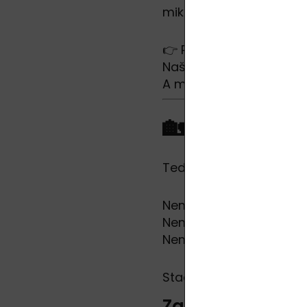
mikrobiomu pokožky i i
👉 Přirovnání:
Naše tělo je jako softwa
A my ho dnes nutíme běž
🏡 Malá za
Teď přijde dobrá zpráv
Nemusíte mít zahradu.
Nemusíte mít zkušenost
Nemusíte mít čas.
Stačí opravdu málo.
Začněte takto: