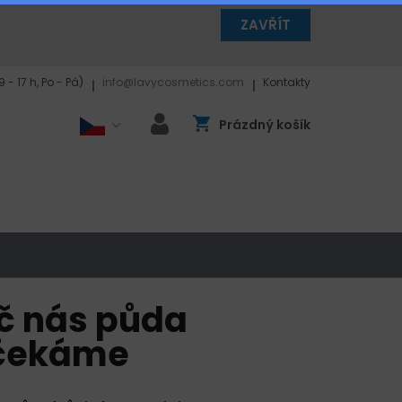
ZAVŘÍT
- 17 h, Po - Pá)
info@lavycosmetics.com
Kontakty
Prázdný košík
oč nás půda
ž čekáme