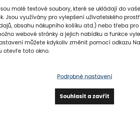
sou malé textové soubory, které se ukládají do vašeh
. Jsou využívány pro vylepšení uživatelského pros
dajů, obsahu nákupního košíku atd.) nebo třeba pro
možno webové stránky a jejich nabídku a funkce vyl
nastavení můžete kdykoliv změnit pomocí odkazu
Na
u otevře toto okno.
teré dnes chybí
Podrobné nastavení
žný den.
Souhlasit a zavřít
í ani večer.