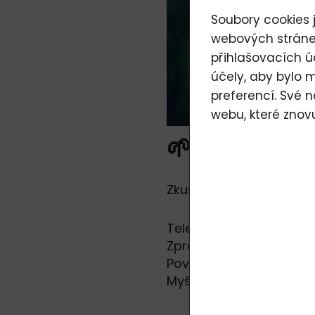
Soubory cookies j
webových stránek
přihlašovacích ú
účely, aby bylo 
preferencí. Své 
webu, které znov
🌱 Ticho, k
Zkuste si představit bě
Telefon.
Zprávy.
Povinnosti.
Myšlenky, které neskonč