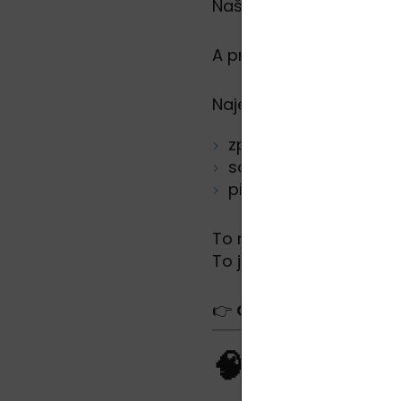
Naše hlava dnes jede t
A právě proto je tak zaj
Najednou:
zpomalíte
soustředíte se na jed
přestanete „řešit vše
To není náhoda.
To je návrat k něčemu, c
👉
Člověk byl vždy v ko
🧠 Co se dě