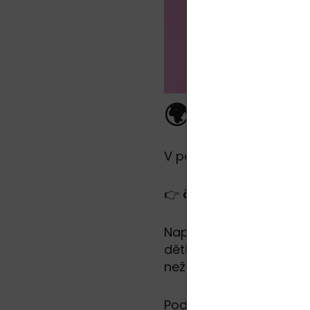
🌍 Proč přír
V posledních letech se o
👉
čím více přírody, tí
Například z dánského p
děti, které trávily čas 
než ty, které si hrály n
Podobné výsledky přináše