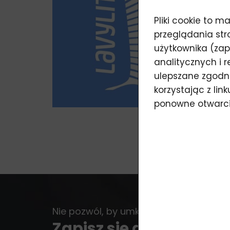
Pliki cookie to 
przeglądania str
użytkownika (zap
analitycznych i 
ulepszane zgodni
korzystając z li
ponowne otwarci
Nie pozwól, by umknęło Ci jakiekolwiek
Zapisz się do newslett