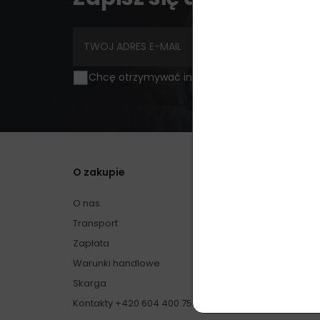
Chcę otrzymywać informacje o nowościach i 
O zakupie
O nas
Transport
Zapłata
Warunki handlowe
Skarga
Kontakty +420 604 400 755 (9:00 - 17:00, pon. - pt.)