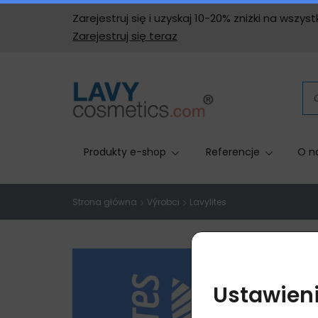
Zarejestruj się i uzyskaj 10-20% zniżki na wszy
Zarejestruj się teraz
Produkty e-shop
Referencje
O n
Strona główna
Výrobci
Lavylites
Ustawieni