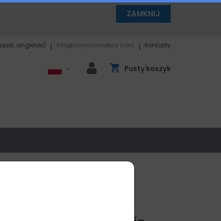
ZAMKNIJ
czeski, angielski)
info@lavycosmetics.com
Kontakty
Pusty koszyk
i