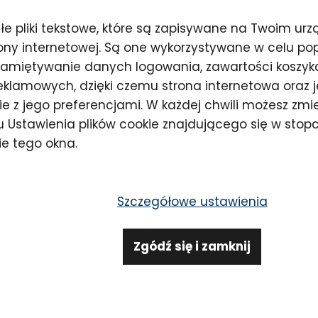
Historia Lavylites
https://www.lavyc
lavylites
małe pliki tekstowe, które są zapisywane na Twoim ur
ony internetowej. Są one wykorzystywane w celu pop
amiętywanie danych logowania, zawartości koszyka 
reklamowych, dzięki czemu strona internetowa oraz j
e z jego preferencjami. W każdej chwili możesz zmie
nku Ustawienia plików cookie znajdującego się w stop
e tego okna.
Szczegółowe ustawienia
Zgódź się i zamknij
 wydarzenie, wiadomość lub rada...
era