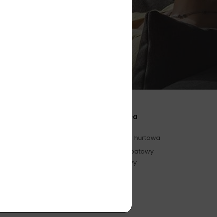
przetwarzanie danych osobowych
.
Współpraca
zapobieganie
Współpraca hurtowa
rgia, odporność
Program rabatowy
lojalnościowy
nośne, serce, mózg
um
ciężkie, patogeny