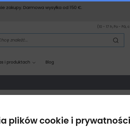
stkie zakupy. Darmowa wysyłka od 150 €.
(10 - 17 h, Po - Pá, 
as i produktach
Blog
Lavylites
a plików cookie i prywatnośc