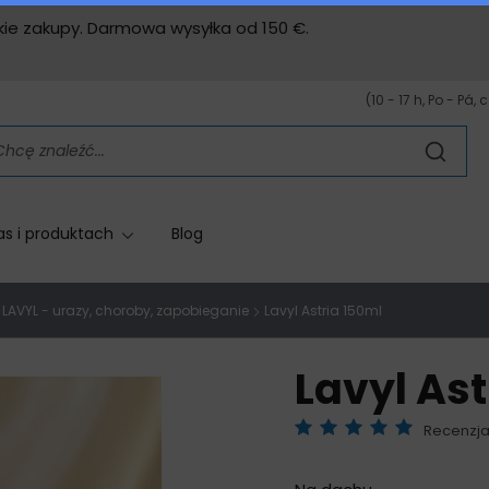
stkie zakupy. Darmowa wysyłka od 150 €.
(10 - 17 h, Po - Pá, 
as i produktach
Blog
LAVYL - urazy, choroby, zapobieganie
Lavyl Astria 150ml
Lavyl Ast
Recenzja