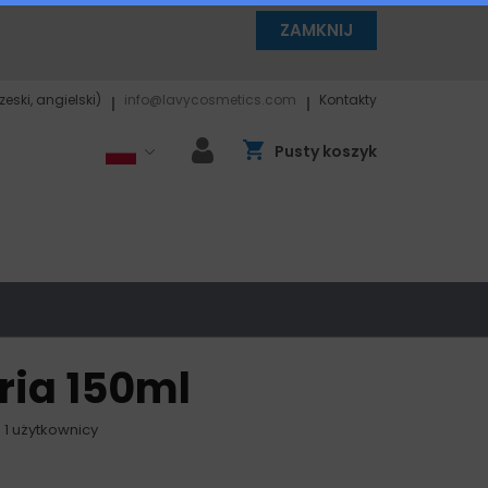
ZAMKNIJ
czeski, angielski)
info@lavycosmetics.com
Kontakty
Pusty koszyk
ria 150ml
 1 użytkownicy