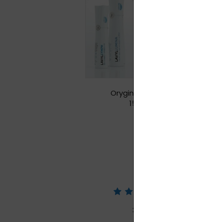
Oryginalny spray
150 ml
3,00
zł