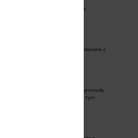
pów, jak i do korekcji i blaknięcia już
uralne składniki, takie jak olejki pozyskiwane z
ej elastyczności.
ku i o różnych typach skóry, które przyjmowały
(rozstępów) znacznie się zmniejszył w tym