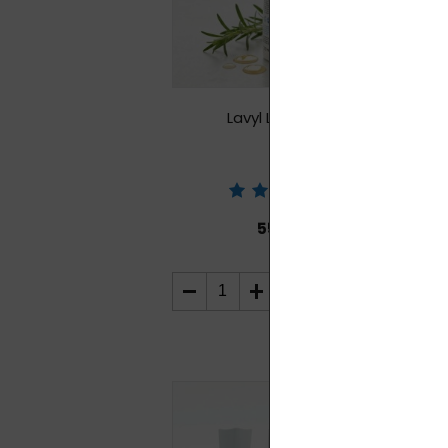
Lavyl Lymph 150
ml
555,00
zł
KUP