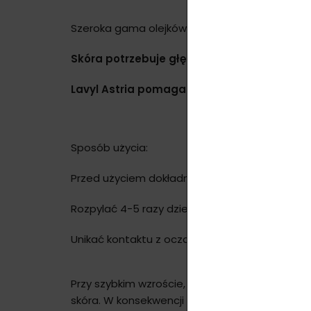
Szeroka gama olejków ziołowych, odżywczych tł
Skóra potrzebuje głębokiego i intensywne
Lavyl Astria pomaga zapobiegać uszkodzen
Sposób użycia:
Przed użyciem dokładnie wstrząsnąć butelką.
Rozpylać 4-5 razy dziennie na oczyszczoną pow
Unikać kontaktu z oczami. Przechowywać w chł
Przy szybkim wzroście, znacznym przyroście l
skóra. W konsekwencji tkanka łączna pęka lub r