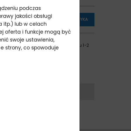
ządzeniu podczas
rawy jakości obsługi
DODAJ DO KOSZYKA
itp.) lub w celach
ej oferta i funkcje mogą być
nić swoje ustawienia,
0 ks w magazynie
, (w domu w ciągu 1-2
ce strony, co spowoduje
i)
vylites
VY_146
 pytanie