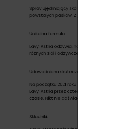
Spray ujędrniający skórę Lavylites, Lavyl Astri
powstałych pasków. Z jego pomocą poprawa je
Unikalna formuła:
Lavyl Astria odżywia, nawilża i uelastycznia sk
różnych ziół i odżywcze masła roślinne. Wszyst
Udowodniona skuteczność:
Na początku 2021 roku J.S. Hamilton Institute 
Lavyl Astria przez cztery tygodnie. Badanie i
czasie. Nikt nie doświadczył negatywnych skut
Składniki: