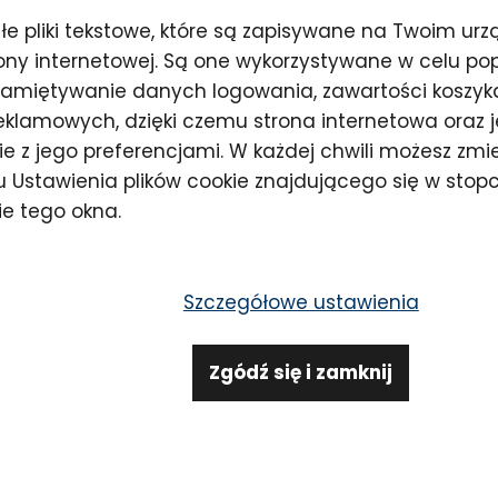
małe pliki tekstowe, które są zapisywane na Twoim ur
ony internetowej. Są one wykorzystywane w celu pop
785,00 zł
amiętywanie danych logowania, zawartości koszyka 
reklamowych, dzięki czemu strona internetowa oraz j
e z jego preferencjami. W każdej chwili możesz zmie
Dostępność
50
nku Ustawienia plików cookie znajdującego się w stop
dn
e tego okna.
Producent
La
Kod produktu
LA
Szczegółowe ustawienia
Udział
Zadaj
Zgódź się i zamknij
a (1)