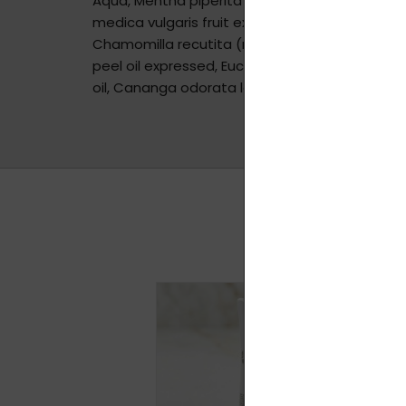
Aqua, Mentha piperita extract, Lavandula angust
medica vulgaris fruit extract, Tocopheryl acetat
Chamomilla recutita (matricaria) flower oil, 
peel oil expressed, Eucalyptus globulus leaf oil,
oil, Cananga odorata leaf oil, Melissa officinalis l