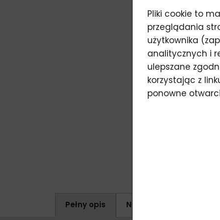
Pliki cookie to 
przeglądania str
użytkownika (zap
analitycznych i 
ulepszane zgodni
korzystając z li
ponowne otwarci
Pełny opis
Napisz do nas
Ocen