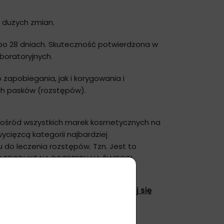
 dużych zmian.
o 28 dniach. Skuteczność potwierdzona w
boratoryjnych.
zapobiegania, jak i korygowania i
ych pasków (rozstępów).
spośród wszystkich marek kosmetycznych na
ycięzcą kategorii najbardziej
 do leczenia rozstępów. Tzn. Jest to
 PRODUKT NA ROZSTĘPY NA ŚWIECIE!
zędzisz 10-20% na zakupie.
Zarejestruj się
i