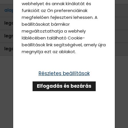
webhelyet és annak kínálatát és
alapértelmezett
funkcióit az Ön preferenciáinak
megfelelően fejleszteni lehessen. A
legolcsóbb
beállításokat bármikor
megváltoztathatja a webhely
legnépszerűbb
láblécében található
Cookie-
beállítások
link segítségével, amely újra
legdrágább
megnyitja ezt az ablakot.
Részletes beállítások
Elfogadás és bezárás