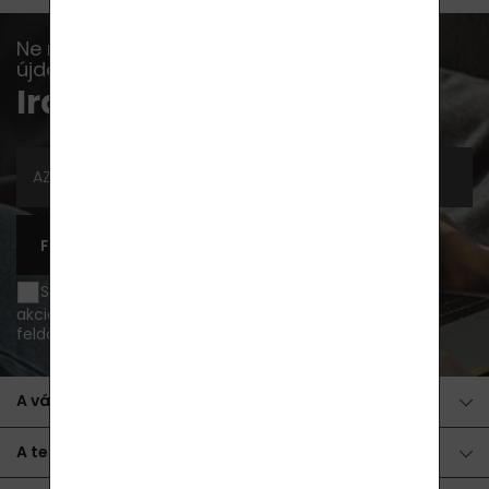
Ne maradj le többé egyetlen akcióról,
újdonságról vagy tippről sem...
Iratkozz fel a hírlevélre
FELIRATKOZÁS
Szeretnék e-mailben értesülni az újdonságokról és
akciós ajánlatokról, és egyetértek a
személyes adatok
feldolgozása
.
A vásárlásról
A termékekről