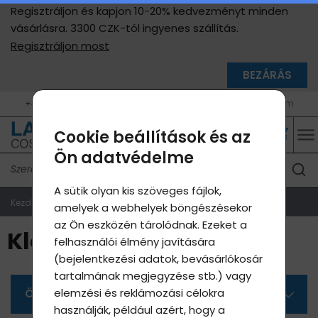
Regisztráljon és kapjon 10-20% kedvezményt minden
vásárlásra. 3300 CZK-tól ingyenes szállítás.
Regisztráljon most
BEZÁRÁS
+420 604 400 755 (9 - 17 h, H - P)
info@lavycosmetics.com
Cookie beállítások és az
Ön adatvédelme
A sütik olyan kis szöveges fájlok,
Kezdőlap
Termékek webáruház
Klouby
amelyek a webhelyek böngészésekor
az Ön eszközén tárolódnak. Ezeket a
Klouby
felhasználói élmény javítására
(bejelentkezési adatok, bevásárlókosár
tartalmának megjegyzése stb.) vagy
elemzési és reklámozási célokra
Összes kategória
használják, például azért, hogy a