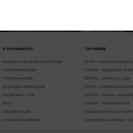
l és akciós ajánlatokról, és egyetértek a
személyes adatok feld
A termékekről
Termékek
Hogyan működnek a termékek
LAVYL - sérülés, betegs
Videóreferenciák
HAEVYL - egyensúly, ener
Fotóreferenciák
PENTYLL - erek, szív, agy
Szöveges referenciák
EXYOL - prémium kozmet
Kérdéseid - GYIK
SOLVYL - toxinok, nehéz
Blog
YUMMY - multivitaminok
Tanúsítványok
Állatok számára készült
A Lavylites története
Kiegészítő termékek - sz