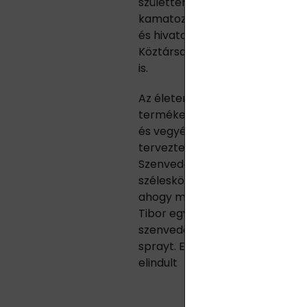
születtem volna. Teljesen ter
kamatoztattam a korábbi válla
és hivatalos forgalmazójukká 
Köztársaságban, most pedig E
is.
Az életem fordulópontja után l
termékekről közvetlenül a gyár
és vegyészmérnöktől, Jakabovi
tervezte annak idején, hogy vál
Szenvedélye a laboratórium, a 
széleskörű jótékonysági tevék
ahogy mondani szokás, az Úr útj
Tibor egyik ismerőse ugyanis sú
szenvedett, így készítette el 
sprayt. Ez többszörösen felgyor
elindult