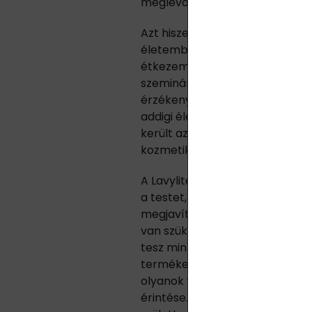
meglévő cégemet.
Azt hiszem, végül az tartott a v
életemben sportoltam, edződ
étkezem, és érdekel a személye
szemináriumon különös hölgy ke
érzékenységének köszönhetően 
addigi életemet, és kijelentette:
került az életembe 11 évvel ez
kozmetika.
A Lavylites termékek bioinform
a testet, és a problémáink való
megjavítanunk magunkat, nem 
van szükség, hogy felfedezzük, 
tesz minket egészségessé. Pon
termékek kvantumszinten. Elke
olyanok voltak, mint az egész
érintése. És meggyógyultam. Mi