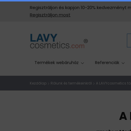
Regisztráljon és kapjon 10-20% kedvezményt mi
Regisztráljon most
Termékek webáruház
Referenciák
Kezdőlap
Rólunk és termékeinkről
A LAVYcosmetics tö
A