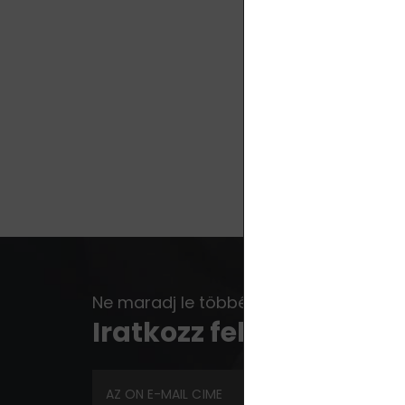
Ne maradj le többé egyetlen akcióról, ú
Iratkozz fel a hírlevélr