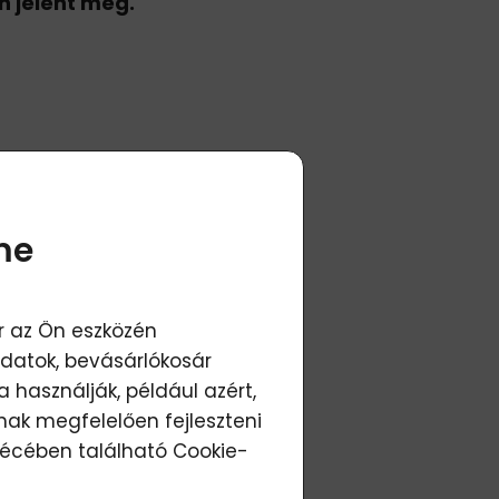
 jelent meg.
ra)
me
r az Ön eszközén
adatok, bevásárlókosár
használják, például azért,
nak megfelelően fejleszteni
blécében található
Cookie-