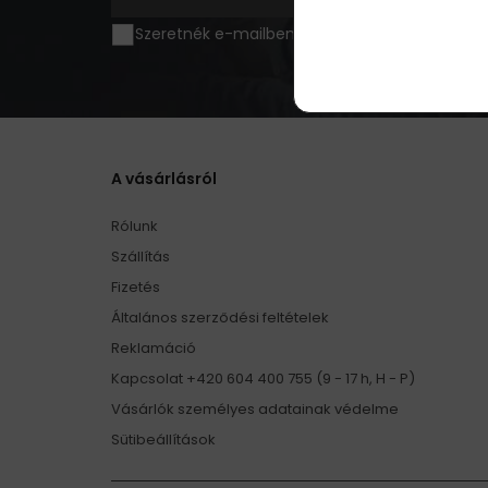
Szeretnék e-mailben értesülni az újdonságokró
A vásárlásról
Rólunk
Szállítás
Fizetés
Általános szerződési feltételek
Reklamáció
Kapcsolat +420 604 400 755 (9 - 17 h, H - P)
Vásárlók személyes adatainak védelme
Sütibeállítások