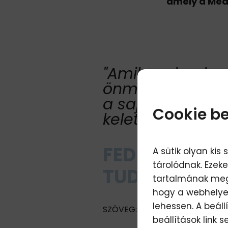
amely a Med
"Amikor elszaka
önmagunktól és 
a saját utunkról
Cookie be
keletkezik..."
FEDEZD FEL 
A sütik olyan ki
tárolódnak. Ezek
TUDATOS KO
tartalmának megj
hogy a webhelyet
lehessen. A beál
SZÖVEG:
Michal és Adél a LAV
beállítások
link s