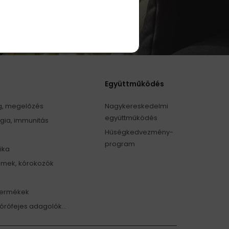
olgozása
.
Együttműködés
ég, megelőzés
Nagykereskedelmi
együttműködés
gia, immunitás
Hűségkedvezmény-
program
ika
fémek, kórokozók
 termékek
órófejes adagolók...