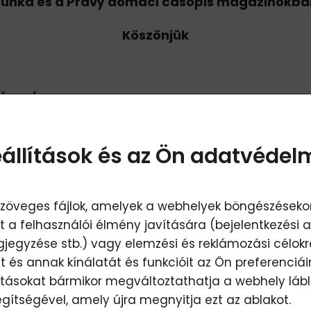
uňka és a Pravý domácí časopis magazinokban
Köszönjük
dunk
Jakabovics Tiborral (bal
letérünk
, betegség
állítások és az Ön adatvédel
A KVANTUM
s szöveges fájlok, amelyek a webhelyek böngészéseko
et a felhasználói élmény javítására (bejelentkezési 
ZMETIKÁT
egyzése stb.) vagy elemzési és reklámozási célokra 
 és annak kínálatát és funkcióit az Ön preferenciái
lításokat bármikor megváltoztathatja a webhely lá
Ycosmetics.com-tól
egítségével, amely újra megnyitja ezt az ablakot.