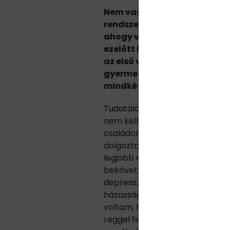
Nem vagyok író, ezért kérlek,
rendszertelenségét. Úgy írok
ahogy valójában történt és v
ezelőtt kezdődött, amikor k
az első vállalkozásomban. M
gyermek édesapja vagyok ké
mindkét család egyedüli elt
Tudatalatt azt próbáltam bizon
nem kell „biztos állás" ahhoz, 
családomat és sikeres legyek az
dolgoztam 25 éven át, és közb
legjobb apa lenni a gyermekei
bekövetkezett az, ami elkerülhe
depresszióba és pánikrohamok
házasságom is véget ért. Hónap
voltam, hogy amikor este lefe
reggel felkelek-e még. Tudtam,