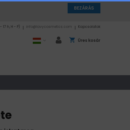
BEZÁRÁS
17 h, H - P)
info@lavycosmetics.com
Kapcsolatok
Üres kosár
te