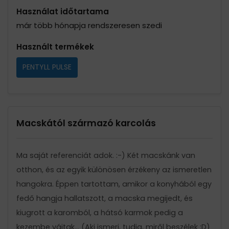
Használat időtartama
már több hónapja rendszeresen szedi
Használt termékek
PENTYLL PULSE
Macskától származó karcolás
Ma saját referenciát adok. :-) Két macskánk van 
otthon, és az egyik különösen érzékeny az ismeretlen 
hangokra. Éppen tartottam, amikor a konyhából egy 
fedő hangja hallatszott, a macska megijedt, és 
kiugrott a karomból, a hátsó karmok pedig a 
kezembe vájtak… (Aki ismeri, tudja, miről beszélek :D) 