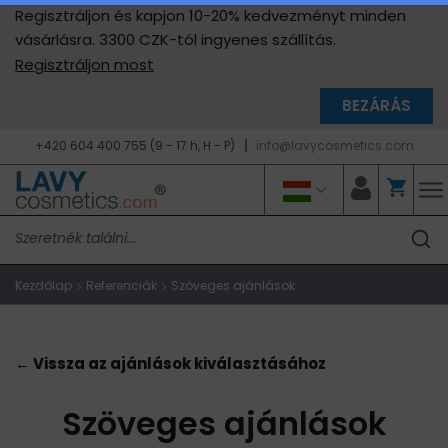
Regisztráljon és kapjon 10-20% kedvezményt minden
vásárlásra. 3300 CZK-tól ingyenes szállítás.
Regisztráljon most
BEZÁRÁS
+420 604 400 755 (9 - 17 h, H - P)
info@lavycosmetics.com
Kezdőlap
Referenciák
Szöveges ajánlások
← Vissza az ajánlások kiválasztásához
Szöveges ajánlások