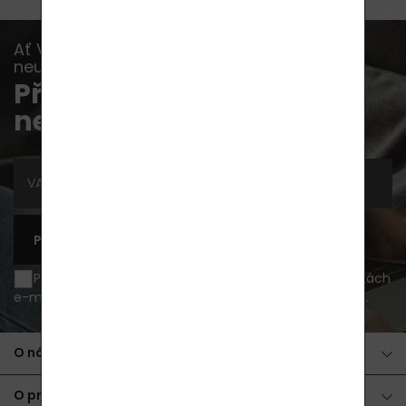
Ať Vám již žádná akce, novinka nebo rada
neunikne...
Přihlaste se k odběru
newsletterů
PŘIHLÁSIT SE K ODBĚRU
Přeji si být informován o novinkách a akčních nabídkách
e-mailem a souhlasím se
zpracováním osobních údajů
.
O nákupu
O produktech