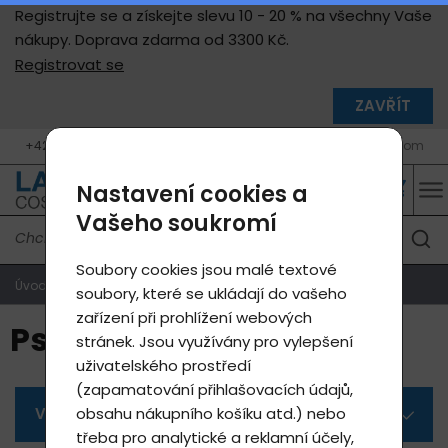
Registrujte se a získejte slevu 10 - 20 % na všechny Vaše
nákupy. Doprava zdarma od 3300 Kč.
Registrovat se
ZAVŘÍT
+420 777 05 46 46 (10 - 17 h, Po - Pá)
info@lavycosmetics.com
Nastavení cookies a
Vašeho soukromí
Soubory cookies jsou malé textové
Úvodní strana
Produkty e-shop
Psychika
soubory, které se ukládají do vašeho
zařízení při prohlížení webových
Psychika
stránek. Jsou využívány pro vylepšení
uživatelského prostředí
(zapamatování přihlašovacích údajů,
Všechny kategorie
obsahu nákupního košíku atd.) nebo
třeba pro analytické a reklamní účely,