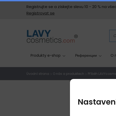
Registrujte se a získejte slevu 10 - 20 % na 
Registrovat se
Produkty e-shop
Референции
O 
Úvodní strana
O nás a produktech
Příběh LAVYcosme
Nastaven