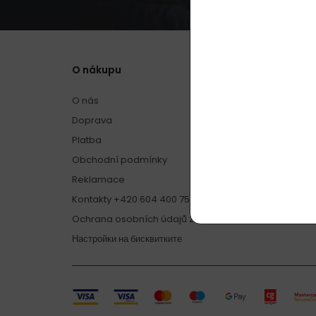
O nákupu
O nás
Doprava
Platba
Obchodní podmínky
Reklamace
Kontakty +420 604 400 755 (9 - 17 h, Po - Pá)
Ochrana osobních údajů zákazníků
Настройки на бисквитките