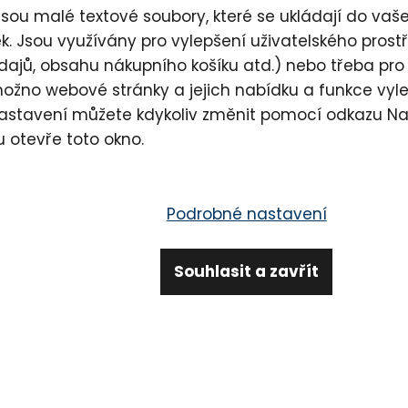
Příběh LAVYcosmetics, který vyšel nyní v čas
sou malé textové soubory, které se ukládají do vašeh
časopis.
. Jsou využívány pro vylepšení uživatelského pros
dajů, obsahu nákupního košíku atd.) nebo třeba pro
možno webové stránky a jejich nabídku a funkce vyl
nastavení můžete kdykoliv změnit pomocí odkazu
Na
u otevře toto okno.
Podrobné nastavení
da neunikne...
newsletterů
Souhlasit a zavřít
PŘIHLÁSIT SE K ODBĚRU
ch nabídkách e-mailem a souhlasím se
zpracováním osobních úda