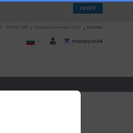
ZAVŘÍT
 - 17 h, Po - Pá)
info@lavycosmetics.com
Kontakty
Prázdný košík