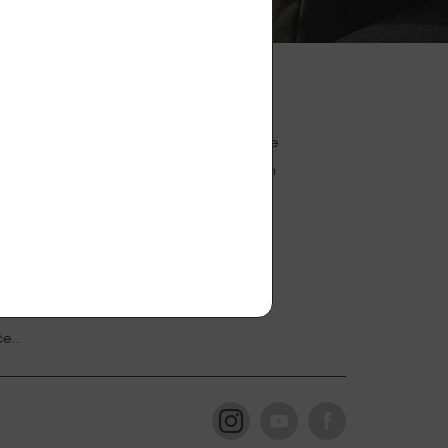
Spolupráce
Velkoobchodní spolupráce
nita
Věrnostní slevový program
ny
e...