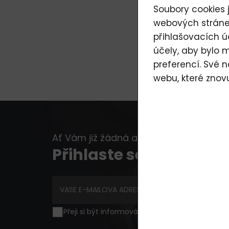
Soubory cookies j
webových stránek
přihlašovacích ú
účely, aby bylo 
preferencí. Své 
webu, které znov
Ať Vám již žádná akce, novinka nebo ra
Přihlaste se k odběru 
Přeji si být informován o novinkách a akční