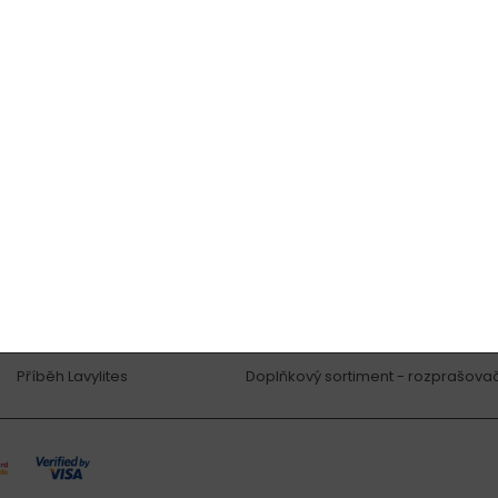
O produktech
Produkty
Jak produkty fungují
LAVYL - úraz, nemoc, prevence
Videoreference
HAEVYL - vyrovnanost, energie, imu
Fotoreference
PENTYLL - cévy, srdce, mozek
Textové reference
EXYOL - prémiová kosmetika
Vaše dotazy - FAQ
SOLVYL - toxiny, těžké kovy, patoge
Blog
YUMMY - multivitamíny
Certifikace
Produkty pro zvířata
Příběh Lavylites
Doplňkový sortiment - rozprašovač