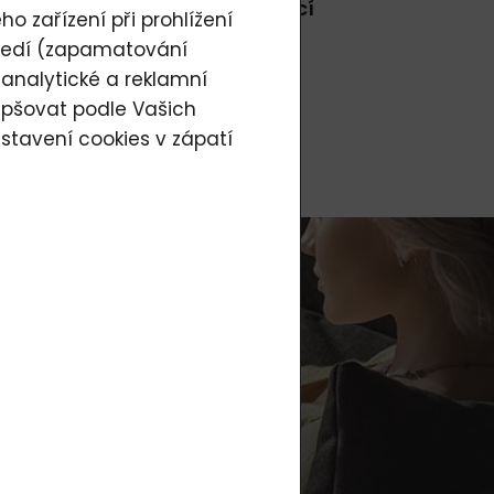
opisech Meduňka a Pravý domácí
o zařízení při prohlížení
tředí (zapamatování
 analytické a reklamní
epšovat podle Vašich
stavení cookies
v zápatí
jů
.