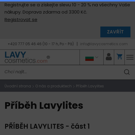
Registrujte se a získejte slevu 10 - 20 % na všechny Vaše
nákupy. Doprava zdarma od 3300 Kč.
Registrovat se
ZAVŘÍT
+420 777 05 46 46 (10 - 17 h, Po - Pá)
info@lavycosmetics.com
Úvodní strana
O nás a produktech
Příběh Lavylites
Příběh Lavylites
PŘÍBĚH LAVYLITES - část 1