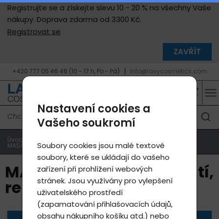
Registrujte se a získejte slevu 10 - 20 % na všechny Vaše
nákupy. Doprava zdarma od 3300 Kč.
Registrovat se
ZAVŘÍT
+420 777 05 46 46 (10 - 17 h, Po - Pá)
info@lavycosmetics.com
Nastavení cookies a
Vašeho soukromí
Úvodní strana
Produkty e-shop
Produkty Lavylites
Soubory cookies jsou malé textové
MASÁŽNÍ OLEJE - hubnutí, relaxace, sport
soubory, které se ukládají do vašeho
MASÁŽNÍ OLEJE - hubnutí,
zařízení při prohlížení webových
stránek. Jsou využívány pro vylepšení
relaxace, sport
uživatelského prostředí
(zapamatování přihlašovacích údajů,
obsahu nákupního košíku atd.) nebo