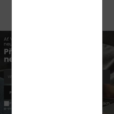
Ať Vám již žádná akce, novinka nebo rada
neunikne...
Přihlaste se k odběru
newsletterů
PŘIHLÁSIT SE K ODBĚRU
Přeji si být informován o novinkách a akčních nabídkách
e-mailem a souhlasím se
zpracováním osobních údajů
.