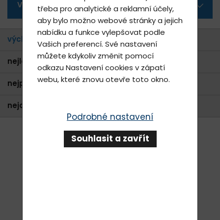
Všechny kategorie
třeba pro analytické a reklamní účely,
aby bylo možno webové stránky a jejich
nabídku a funkce vylepšovat podle
výchozí
Vašich preferencí. Své nastavení
můžete kdykoliv změnit pomocí
nejlevnější
odkazu
Nastavení cookies
v zápatí
webu, které znovu otevře toto okno.
nejprodávanější
nejdražší
Podrobné nastavení
Souhlasit a zavřít