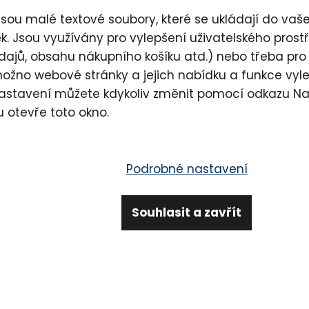
vytvoření objednávky do emailu.
sou malé textové soubory, které se ukládají do vašeh
. Jsou využívány pro vylepšení uživatelského pros
B) pokud máte
Eurový účet
platíte
v EURO
: 25017984
dajů, obsahu nákupního košíku atd.) nebo třeba pro
možno webové stránky a jejich nabídku a funkce vyl
Číslo účtu: 2501798443
nastavení můžete kdykoliv změnit pomocí odkazu
Na
IBAN: CZ5620100000002501798443
BIC/SWIFT: FIOBCZPPXXX
u otevře toto okno.
Částka: (viz Vaše objednávka) EUR
Variabilní symbol: (Vaše číslo objednávky)
Podrobné nastavení
Majitel účtu: Kvantová kosmetika vědomí s.r.o.
Adresa banky: Fio banka, a.s., V Celnici 1028/10, 117 21 
Souhlasit a zavřít
Dodání zásilky se může v případě platby převodem o 1-2
až po připsání částky na náš účet.
6)
Dobírkou
- dobírka je zpoplatněná pro všechny dopravc