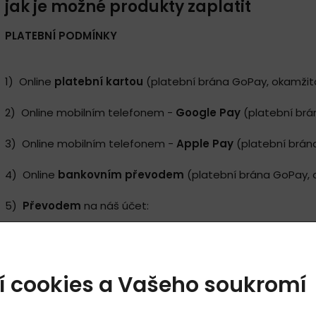
jak je možné produkty zaplatit
PLATEBNÍ PODMÍNKY
1) Online
platební kartou
(platební brána GoPay, okamžitá
2) Online mobilním telefonem -
Google Pay
(platební brá
3) Online mobilním telefonem -
Apple Pay
(platební brán
4) Online
bankovním převodem
(platební brána GoPay, 
5)
Převodem
na náš účet:
2602517
A)
pokud máte Korunový účet a platíte v Kč:
Variabilní symbol je číslo Vaší objednávky.
í cookies a Vašeho soukromí
Můžete využít QR kód, uvedený v proforma faktuře