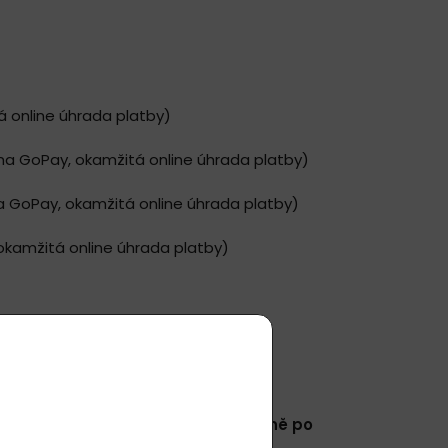
 online úhrada platby)
na GoPay, okamžitá online úhrada platby)
a GoPay, okamžitá online úhrada platby)
okamžitá online úhrada platby)
460 / 2010
, která Vám přijde bezprostředně po