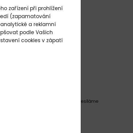
o zařízení při prohlížení
tředí (zapamatování
43 / 2010
 analytické a reklamní
epšovat podle Vašich
stavení cookies
v zápatí
Praha 1
 dny prodloužit, jelikož zásilku odesíláme
e + 70 Kč / 3 EUR.