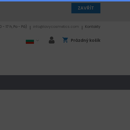
ZAVŘÍT
 - 17 h, Po - Pá)
info@lavycosmetics.com
Kontakty
Prázdný košík