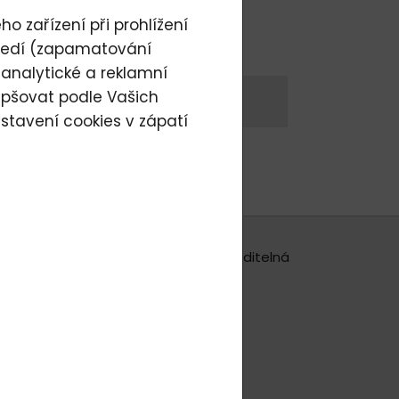
vylites
o zařízení při prohlížení
VY_129
tředí (zapamatování
 analytické a reklamní
epšovat podle Vašich
t se
stavení cookies
v zápatí
ů z řad žen, ale i mužů překvapila viditelná