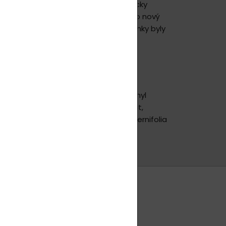
různých velikostí, zároveň mikroskopicky
ch kosmetických přípravků. Jedná se o nový
odává se v mnohých zemích a jeho účinky byly
tů ve světovém měřítku.
ceride, Isononyl Isonanoate, Phenethyl
is Peel oil, Ribes Rubrum Fruit Extract,
ananga Odorata Leaf Oil, Melaleuca Alternifolia