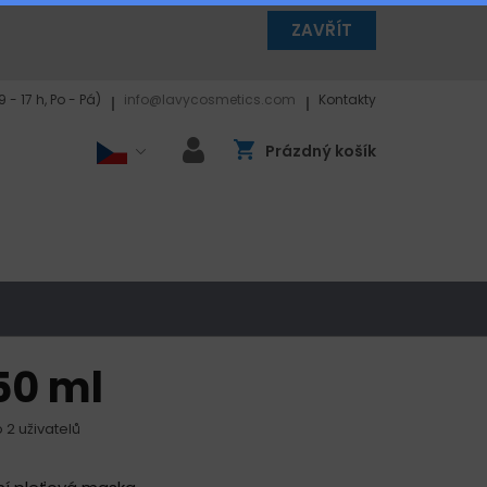
ZAVŘÍT
- 17 h, Po - Pá)
info@lavycosmetics.com
Kontakty
Prázdný košík
50 ml
 2 uživatelů