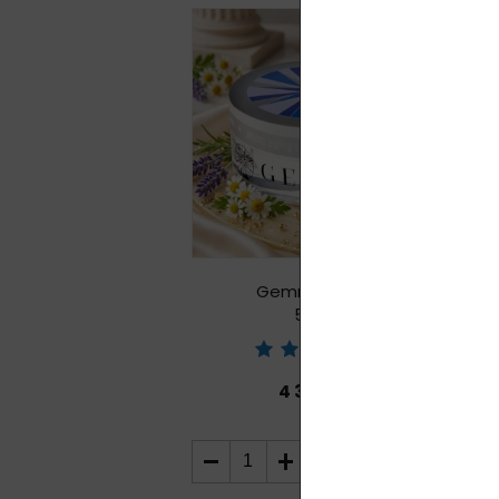
Gemma Bright
50 ml
4 399,00
Kč
DO
KOŠÍKU