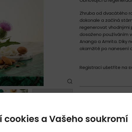
Obnovující a regenerač
Zhruba od dvacátého r
dokonale a začíná stárn
regenerovat vhodnými př
dosaženo používáním v
Ananga a Amrita. Díky n
okamžitě po nanesení do
Registrací ušetříte na s
2 058,00 Kč
+
í cookies a Vašeho soukromí
Dostupnost
50