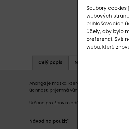
Soubory cookies j
webových stránek
přihlašovacích ú
účely, aby bylo 
preferencí. Své 
webu, které znov
Celý popis
Napište nám (odpovědí
Ananga je maska, která dodá pokožce zejména ko
účinnost, příjemná vůně, rychlá vstřebatelnost
Určeno pro ženy mladšího věku.
Návod na použití
: