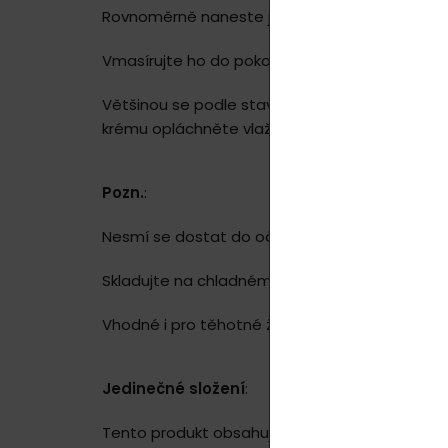
Rovnoměrně naneste jednou dávku gelu na povr
Vmasírujte ho do pokožky kruhovými pochyby a
Většinou se podle stavu pokožky, veškerý obsa
krému opláchněte vlažnou vodou.
Pozn.
:
Nesmí se dostat do očí!
Skladujte na chladném místě, chraňte před s
Vhodné i pro těhotné ženy.
Jedinečné složení
:
Tento produkt obsahuje vysoce kvalitní léčivé