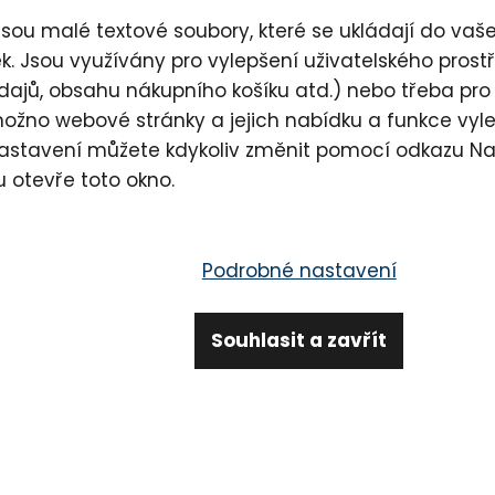
Výrobce
La
sou malé textové soubory, které se ukládají do vašeh
Kód produktu
LA
. Jsou využívány pro vylepšení uživatelského pros
dajů, obsahu nákupního košíku atd.) nebo třeba pro
možno webové stránky a jejich nabídku a funkce vyl
Sdílet
Zepta
nastavení můžete kdykoliv změnit pomocí odkazu
Na
u otevře toto okno.
 1)
Hodnocení (2)
Podrobné nastavení
lagen, ale i jiné potřebné látky a vlastnosti. Mnoho uživatel
Souhlasit a zavřít
 a jemnost aplikace.