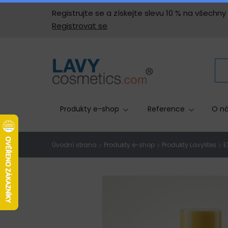
Registrujte se a získejte slevu 10 % na všech
Registrovat se
Produkty e-shop
Reference
O ná
Úvodní strana
Produkty e-shop
Produkty Lavylites
E