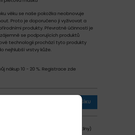
ní pleťová maska
oku věku se naše pokožka neobnovuje
out. Proto je doporučeno ji vyživovat a
írodními produkty. Převratné účinnosti je
zájemně se podporujících produktů
ové technologii prochází tyto produkty
 nejhlubší vrstvy kůže.
vůj nákup 10 - 20 %.
Registrace zde
VLOŽIT DO KOŠÍKU
0 ks skladem
, (u Vás doma za 1 - 2 dny)