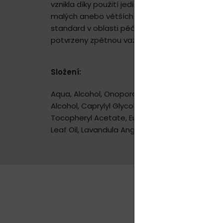
vznikla díky použití jedinečných proporcí a sp
malých anebo větších klastrů. Pečlivě chráněn
standard v oblasti péči o pokožku, tento výro
potvrzeny zpětnou vazbou uživatelů. Řada výr
Složení:
Aqua, Alcohol, Onopordum Acanthium Flower/Le
Alcohol, Caprylyl Glycol, Xanthan Gum, Lecithin,
Tocopheryl Acetate, Eucalyptus Globulus Leaf oil
Leaf Oil, Lavandula Angustifolia Oil, Rosmarinus 