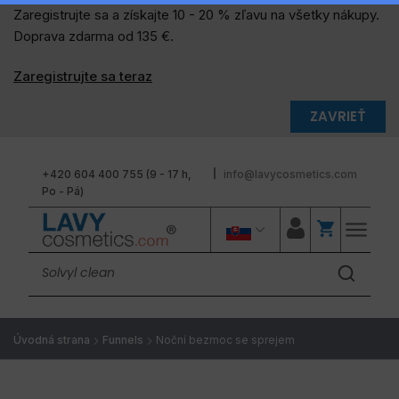
Zaregistrujte sa a získajte 10 - 20 % zľavu na všetky nákupy.
Doprava zdarma od 135 €.
Zaregistrujte sa teraz
ZAVRIEŤ
+420 604 400 755 (9 - 17 h,
info@lavycosmetics.com
Po - Pá)
Úvodná strana
Funnels
Noční bezmoc se sprejem
LAVYcosmetics