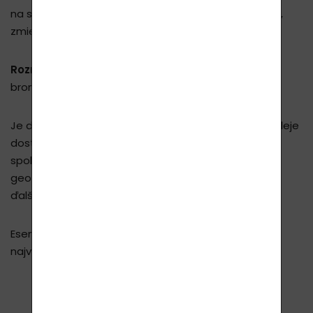
na stimuláciu pamäti, ale je vhodná aj pri nevoľnosti,
zmiernení bolesti a tráviacich ťažkostiach.
Rozmarín
- používa sa pri tráviacich ťažkostiach a
bronchitíde, zmierňuje depresívne príznaky.
Je dôležité poznamenať, že nie všetky esenciálne oleje
dostupné v obchodoch sú rovnako hodnotné a
spoľahlivé. Čistota oleja sa môže líšiť v závislosti od
geografickej polohy, spôsobu destilácie, počasia a
ďalších faktorov.
Esenciálne oleje v našich produktoch Lavylites majú
najvyššiu čistotu a
farmaceutickú kvalitu
!
SPÄŤ NA VÝPIS ČLÁNKOV