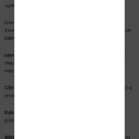
vynikajúcu čistotu a
farmaceutickú kvalitu
!
Dnes vám predstavíme niektoré z najobľúbenejších
éterických olejov, ktoré nájdete v niektorých výrobkoch
Lavylites
.
Levanduľa
- možno ju použiť na liečbu bolestí hlavy,
depresie, nepokoja, nespavosti, stresu a nervového
napätia.
Citrónový olej
- podporuje relaxáciu, zlepšuje pamäť a
zmierňuje tráviace problémy.
Eukalyptus
- znižuje horúčku, pomáha zmierňovať
príznaky prechladnutia a chrípky a potláča kašeľ.
Mäta pieporná
- energizujúca vôňa používaná najmä