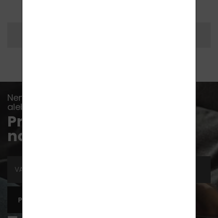
Vytlačiť
Zdieľať
Nenechajte si ujsť žiadnu udalosť, správu
alebo radu...
Prihláste sa na odber
noviniek
PRIHLÁSIŤ SA K ODBERU