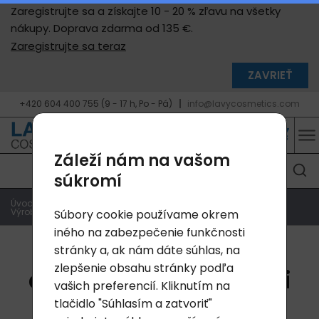
Zaregistrujte sa a získajte 10 - 20 % zľavu na všetky
nákupy. Doprava zdarma od 135 €.
Zaregistrujte sa teraz
ZAVRIEŤ
+420 604 400 755 (9 - 17 h, Po - Pá)
info@lavycosmetics.com
Záleží nám na vašom
súkromí
Úvodná strana
Blog
Výrobky Lavylites s aromaterapeutickými vlastnosťami
Súbory cookie používame okrem
iného na zabezpečenie funkčnosti
stránky a, ak nám dáte súhlas, na
Výrobky Lavylites s
zlepšenie obsahu stránky podľa
aromaterapeutickými
vašich preferencií. Kliknutím na
vlastnosťami
tlačidlo "Súhlasím a zatvoriť"