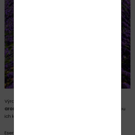
Výrobky
Lavylites
sa tiež považujú za výrobky s
aromaterapeutickými
vlastnosťami (čo je súčasťou
ich komplexných účinkov).
Esenciálne oleje v našich produktoch Lavylites majú