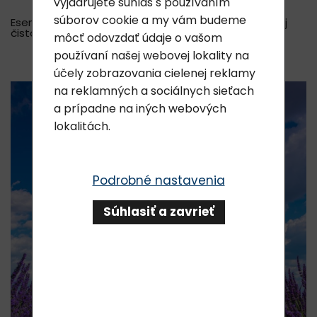
vyjadrujete súhlas s používaním
súborov cookie a my vám budeme
Esenciálne oleje vo výrobkoch Lavylites sú vynikajúcej
čistoty a farmaceutickej kvality!
môcť odovzdať údaje o vašom
používaní našej webovej lokality na
účely zobrazovania cielenej reklamy
na reklamných a sociálnych sieťach
a prípadne na iných webových
lokalitách.
Podrobné nastavenia
Súhlasiť a zavrieť