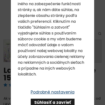
iného na zabezpečenie funkčnosti
stránky a, ak nám dáte súhlas, na
zlepšenie obsahu stránky podľa
vašich preferencií. Kliknutím na
tlačidlo "Súhlasím a zatvoriť"
vyjadrujete súhlas s používaním
súborov cookie a my vám budeme
môcť odovzdať údaje o vašom
+
používaní našej webovej lokality na
účely zobrazovania cielenej reklamy
na reklamných a sociálnych sieťach
a prípadne na iných webových
Lavyl Auricum Sensitive
lokalitách.
150 ml
Hodnotilo 131 užívateľov
Podrobné nastavenia
Ak vás zvedavosť núti vyskúšať aspoň jeden výrobok od
Súhlasiť a zavrieť
LAVYcosmetics, Lavyl Auricum Sensitive je ideálnou