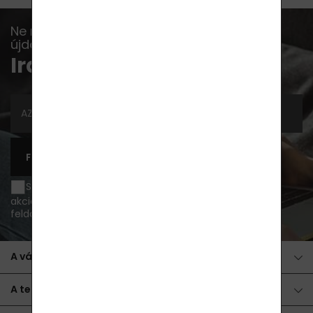
Ne maradj le többé egyetlen akcióról,
újdonságról vagy tippről sem...
Iratkozz fel a hírlevélre
FELIRATKOZÁS
Szeretnék e-mailben értesülni az újdonságokról és
akciós ajánlatokról, és egyetértek a
személyes adatok
feldolgozása
.
A vásárlásról
A termékekről