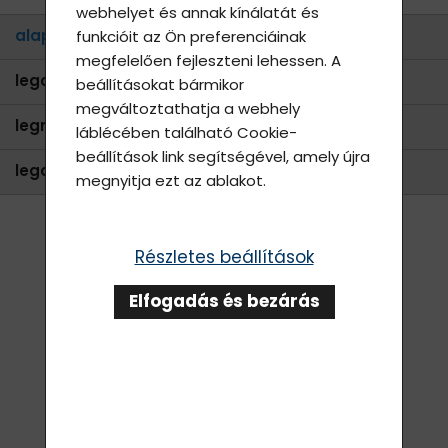
webhelyet és annak kínálatát és
alapértelmezett
funkcióit az Ön preferenciáinak
megfelelően fejleszteni lehessen. A
legolcsóbb
beállításokat bármikor
megváltoztathatja a webhely
legnépszerűbb
láblécében található
Cookie-
beállítások
link segítségével, amely újra
legdrágább
megnyitja ezt az ablakot.
Részletes beállítások
Elfogadás és bezárás