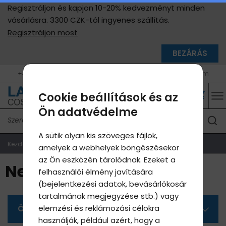
Regisztráljon és kapjon 10-20% kedvezményt minden
vásárlásra. 3300 CZK-tól ingyenes szállítás.
Regisztráljon most
BEZÁRÁS
+420 604 400 755 (9 - 17 h, H - P)
info@lavycosmetics.com
Cookie beállítások és az
Ön adatvédelme
A sütik olyan kis szöveges fájlok,
Kezdőlap
Termékek webáruház
Nespavost
amelyek a webhelyek böngészésekor
az Ön eszközén tárolódnak. Ezeket a
Nespavost
felhasználói élmény javítására
(bejelentkezési adatok, bevásárlókosár
tartalmának megjegyzése stb.) vagy
elemzési és reklámozási célokra
Összes kategória
használják, például azért, hogy a