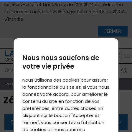
Inscrivez-vous et bénéficiez de 10 à 20 % de réduction
sur tous vos achats. Livraison gratuite à partir de 200 €.
S'inscrire
FERMER
(9 h - 17 h, lun. - ven.)
info@lavycosmetics.com
Nous nous soucions de
votre vie privée
Nous utilisons des cookies pour assurer
Page d'accueil
Produits e-shop
Zánět
la fonctionnalité du site et, si vous nous
donnez votre accord, pour améliorer le
Zánět
contenu du site en fonction de vos
préférences, entre autres choses. En
cliquant sur le bouton "Accepter et
Toutes les catégories
fermer", vous consentez à l'utilisation
de cookies et nous pourrons