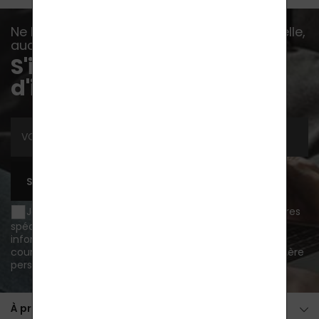
Ne laissez aucun événement, aucune nouvelle,
aucun conseil vous échapper...
S'inscrire à la lettre
d'information
S'ABONNER
Je souhaite être informé des nouveautés et des offres
spéciales par courrier électronique et j'accepte d'être
informé des nouveautés et des offres spéciales par
courrier électronique.
traitement des données à caractère
personnel
.
À propos de l'achat