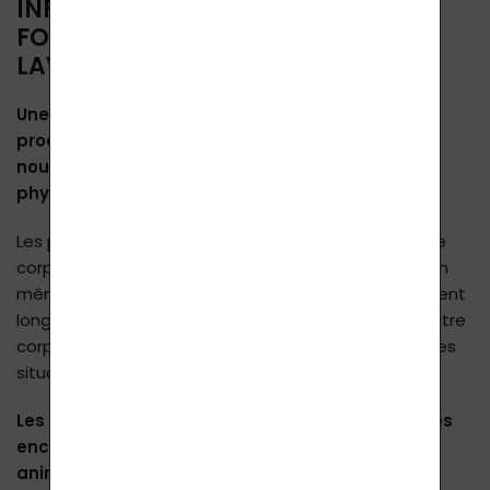
INFORMATIONS DE BASE SUR LE
FONCTIONNEMENT DES PRODUITS
LAVYLITES :
Une technologie entièrement nouvelle pour les
produits cosmétiques Lavylites qui utilise les
nouvelles découvertes de la biologie et de la
physique quantique.
Les produits ont un effet très positif. Soutenez votre
corps en appliquant les produits régulièrement et en
même temps vous devez les laisser agir suffisamment
longtemps. Il est donc très conseillé de percevoir votre
corps, vos sentiments et souvent le changement des
situations qui vous arrivent.
Les produits conviennent également aux femmes
enceintes et aux enfants dès la naissance, aux
animaux et aux plantes. Ils conviennent aux