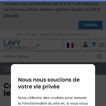
Inscrivez-vous et bénéficiez de 10 à 20 % de réduction
sur tous vos achats. Livraison gratuite à partir de 200 €.
S'inscrire
FERMER
(9 h - 17 h, lun. - ven.)
info@lavycosmetics.com
Page d'accueil
A propos de nous et de nos produits
Comment fonctionnent les produits ?
Nous nous soucions de
Comment fonctionnent
votre vie privée
les produits ?
Nous utilisons des cookies pour assurer
la fonctionnalité du site et, si vous nous