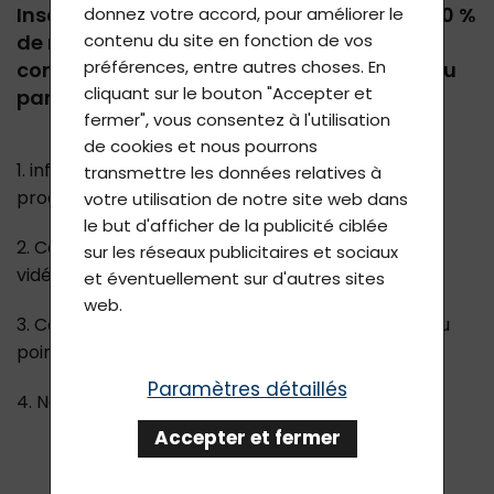
Inscrivez-vous
ici
pour bénéficier de 10 à 20 %
donnez votre accord, pour améliorer le
contenu du site en fonction de vos
de réduction sur tous les produits et de
préférences, entre autres choses. En
conseils personnalisés par chat en ligne ou
cliquant sur le bouton "Accepter et
par téléphone.
fermer", vous consentez à l'utilisation
de cookies et nous pourrons
1. informations de base sur la fonctionnalité du
transmettre les données relatives à
produit
votre utilisation de notre site web dans
le but d'afficher de la publicité ciblée
2. Comment fonctionnent les produits Lavylites -
sur les réseaux publicitaires et sociaux
vidéo
et éventuellement sur d'autres sites
web.
3. Comment les produits Lavylites fonctionnent du
point de vue de la physique quantique (3 parties)
Paramètres détaillés
4. Notre déclaration
Accepter et fermer