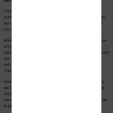
NOTRE DÉCLARATION :
Pour respecter la réglementation de l'Union
européenne, nous ne sommes pas autorisés à publier
sur notre site web des informations sur les effets de
nos produits naturels uniques.
Mais nous pouvons écrire qu'en 10 ans de vente de nos
produits, nous avons plusieurs millions d'utilisateurs
satisfaits dans plus de 30 pays et que la plupart d'entre
eux considèrent leurs effets comme tout à fait
extraordinaires, certains utilisant même le mot
"miraculeux".
Mais nous savons qu'il ne s'agit pas de miracles, mais
de l'utilisation d'une technologie totalement nouvelle,
révolutionnaire et unique, obtenue grâce à de
nombreuses années de recherche dans le domaine de
la physique quantique et de la biologie.