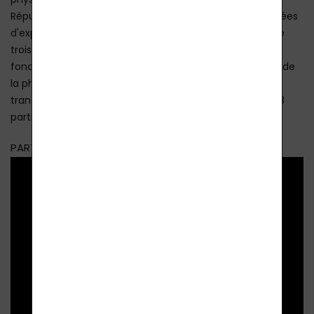
physicien quantique allemand, à nous rendre visite en
République tchèque. Le Dr Reiser a de nombreuses années
d'expérience avec nos produits Lavylites et, au cours de
trois conférences, il a tenté de nous expliquer le
fonctionnement des produits Lavylites du point de vue de
la physique quantique. Nous vous présentons la
transmission audio interprétée des 3 conférences (en 3
parties).
PARTIE 1 :