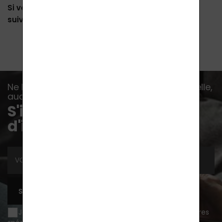
Si vous êtes malade, consultez un médecin et
suivez ses instructions.
Ne laissez aucun événement, aucune nouvelle,
aucun conseil vous échapper...
S'inscrire à la lettre
d'information
S'ABONNER
Je souhaite être informé des nouveautés et des offres