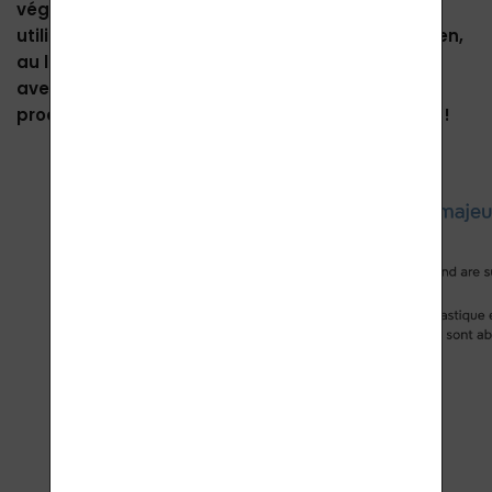
végétaliens et aux végétariens et peuvent être
utilisés/pris par les personnes sensibles au gluten,
au lactose et les diabétiques. Ils sont fabriqués
avec les ingrédients les plus purs et tous nos
produits peuvent donc être pris par voie interne !