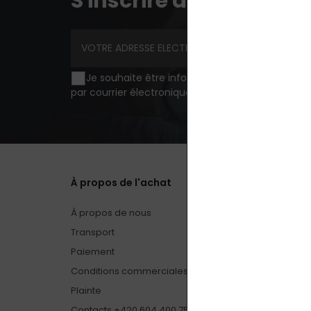
S'inscrire à la lettre d
Je souhaite être informé des nouveautés et de
par courrier électronique.
traitement des donnée
À propos de l'achat
À propos de nous
Transport
Paiement
Conditions commerciales
Plainte
Contacts +420 604 400 755 (9 h - 17 h, lun. - ven.)