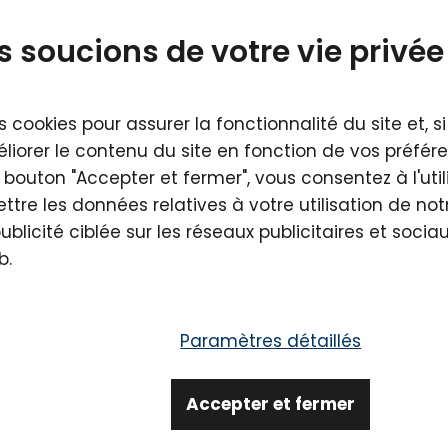
par défaut
le moins cher
meilleures vent
 soucions de votre vie privée
s cookies pour assurer la fonctionnalité du site et, 
liorer le contenu du site en fonction de vos préfére
e bouton "Accepter et fermer", vous consentez à l'uti
tre les données relatives à votre utilisation de not
publicité ciblée sur les réseaux publicitaires et soci
b.
Paramètres détaillés
Lavyl Auricum
Sensitive 50 ml
Accepter et fermer