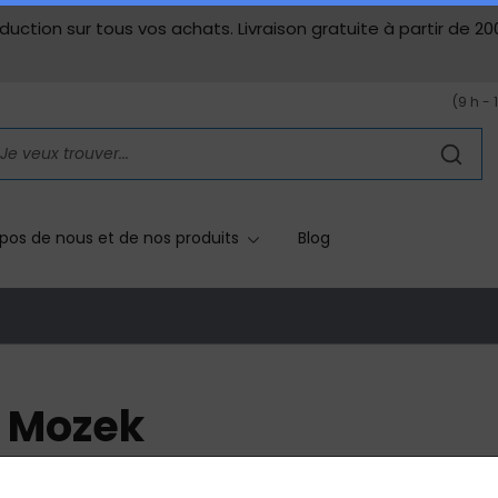
duction sur tous vos achats. Livraison gratuite à partir de 20
(9 h - 
pos de nous et de nos produits
Blog
Mozek