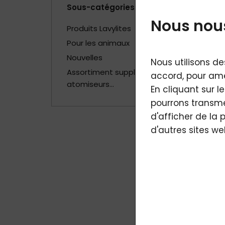
Sous-catégories
Nous nous
Produits Lavylites
Pour les animaux
Nouvelles
Nous utilisons de
Assortiment supplémentaire -
accord, pour amé
atomiseurs...
En cliquant sur l
pourrons transmet
d'afficher de la 
d'autres sites we