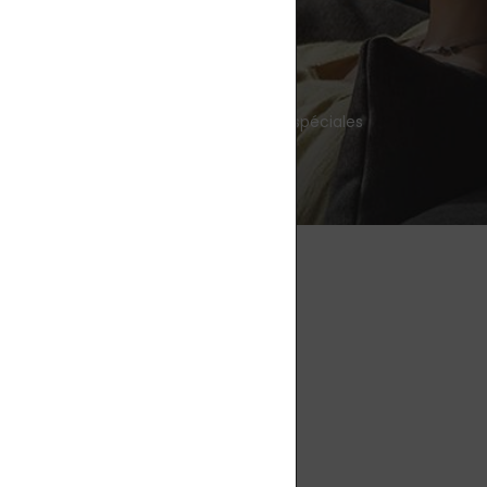
e informé des nouveautés et des offres spéciales
e, maladie, prévention
bre, énergie, immunité
seaux sanguins, cœur, cerveau
tiques haut de gamme
es, métaux lourds, agents pathogènes
itamines