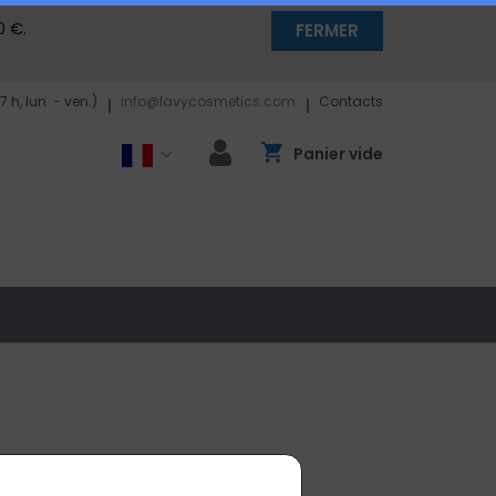
0 €.
FERMER
17 h, lun. - ven.)
info@lavycosmetics.com
Contacts
Panier vide