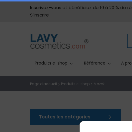
Inscrivez-vous et bénéficiez de 10 à 20 % de ré
S'inscrire
Produits e-shop
Référence
A pro
Page d'accueil
Produits e-shop
Mozek
Toutes les catégories