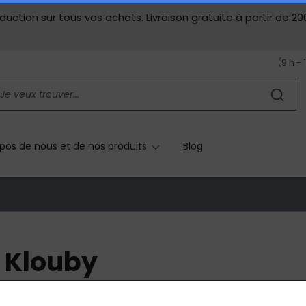
duction sur tous vos achats. Livraison gratuite à partir de 20
(9 h - 
pos de nous et de nos produits
Blog
Klouby