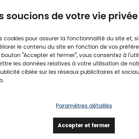
par défaut
le moins cher
meilleures vent
 soucions de votre vie privée
s cookies pour assurer la fonctionnalité du site et, 
liorer le contenu du site en fonction de vos préfére
e bouton "Accepter et fermer", vous consentez à l'uti
tre les données relatives à votre utilisation de not
publicité ciblée sur les réseaux publicitaires et soci
b.
Paramètres détaillés
Lavyl Auricum
Lavyl Auricum 
Sensitive 50 ml
ml
Accepter et fermer