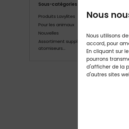
Sous-catégories
Nous nous
Produits Lavylites
Pour les animaux
Nouvelles
Nous utilisons de
Assortiment supplémentaire -
accord, pour amé
atomiseurs...
En cliquant sur l
pourrons transmet
d'afficher de la 
d'autres sites we