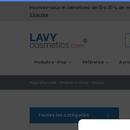
Inscrivez-vous et bénéficiez de 10 à 20 % de ré
S'inscrire
Produits e-shop
Référence
A pro
Page d'accueil
Produits e-shop
Klouby
Toutes les catégories