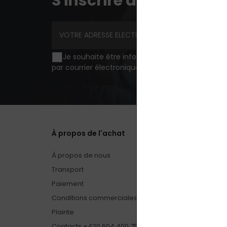
S'inscrire à la lettre d
Je souhaite être informé des nouveautés et de
par courrier électronique.
traitement des donnée
À propos de l'achat
À propos de nous
Transport
Paiement
Conditions commerciales
Plainte
Contacts +420 604 400 755 (9 h - 17 h, lun. - ven.)