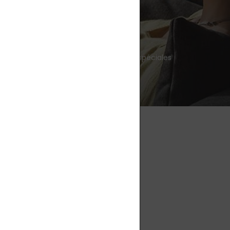
e informé des nouveautés et des offres spéciales
e, maladie, prévention
bre, énergie, immunité
seaux sanguins, cœur, cerveau
tiques haut de gamme
es, métaux lourds, agents pathogènes
itamines