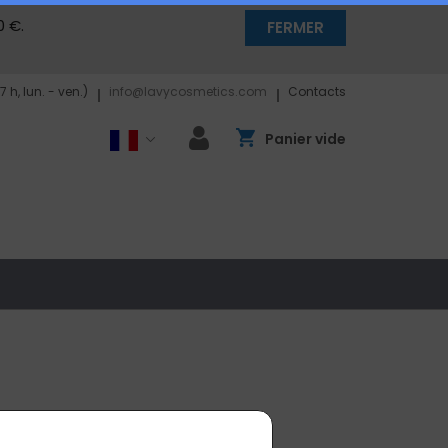
0 €.
FERMER
17 h, lun. - ven.)
info@lavycosmetics.com
Contacts
Panier vide