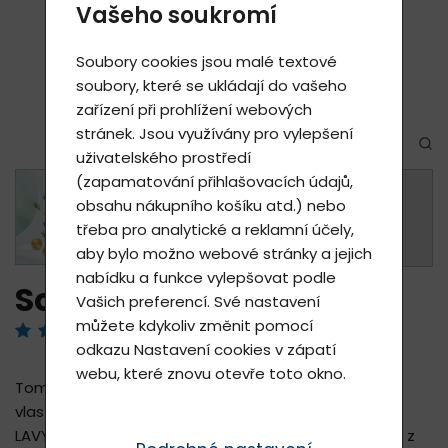
Vašeho soukromí
Soubory cookies jsou malé textové
soubory, které se ukládají do vašeho
zařízení při prohlížení webových
stránek. Jsou využívány pro vylepšení
uživatelského prostředí
(zapamatování přihlašovacích údajů,
+
obsahu nákupního košíku atd.) nebo
třeba pro analytické a reklamní účely,
aby bylo možno webové stránky a jejich
nabídku a funkce vylepšovat podle
Solvyl Clean 200 ml
Vašich preferencí. Své nastavení
můžete kdykoliv změnit pomocí
Hodnotilo 5 uživatelů
odkazu
Nastavení cookies
v zápatí
webu, které znovu otevře toto okno.
Tomuto produktu říkáme 5 v 1, díky jeho 5 klíčovým
vlastnostem. Solvyl Clean - sprchový gel od
LAVYcosmetics, Vám celé tělo důkladně umyje, také z