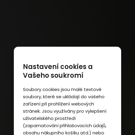
Nastavení cookies a
Vašeho soukromí
Soubory cookies jsou malé textové
soubory, které se ukládají do vašeho
zařízení při prohlížení webových
stránek. Jsou využívány pro vylepšení
uživatelského prostředí
(zapamatování přihlašovacích údajů,
obsahu nákupního košíku atd.) nebo