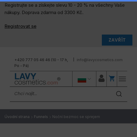
Registrujte se a získejte slevu 10 - 20 % na všechny Vaše
nákupy. Doprava zdarma od 3300 Kč.
Registrovat se
ZAVŘÍT
+420 777 05 46 46 (10 - 17 h,
info@lavycosmetics.com
Po - Pá)
Úvodní strana
Funnels
Noční bezmoc se sprejem
LAVYcosmetics