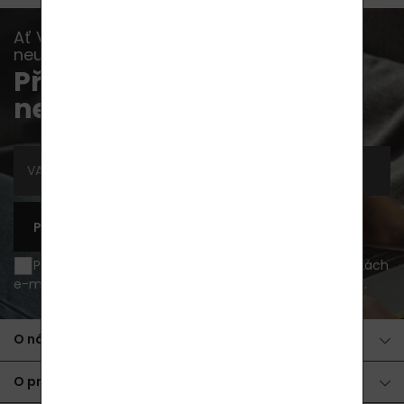
Ať Vám již žádná akce, novinka nebo rada
neunikne...
Přihlaste se k odběru
newsletterů
PŘIHLÁSIT SE K ODBĚRU
Přeji si být informován o novinkách a akčních nabídkách
e-mailem a souhlasím se
zpracováním osobních údajů
.
O nákupu
O produktech