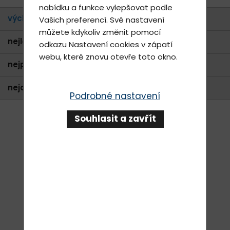
nabídku a funkce vylepšovat podle
výchozí
Vašich preferencí. Své nastavení
můžete kdykoliv změnit pomocí
nejlevnější
odkazu
Nastavení cookies
v zápatí
webu, které znovu otevře toto okno.
nejprodávanější
nejdražší
Podrobné nastavení
Souhlasit a zavřít