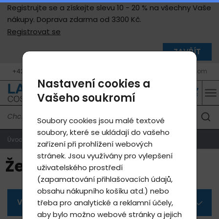
Registrujte se a získejte slevu 10 - 20 % na všechny Vaše
nákupy. Doprava zdarma od 3300 Kč.
Registrovat se
ZAVŘÍT
+420 777 05 46 46 (10 - 17 h, Po - Pá)
info@lavycosmetics.com
Nastavení cookies a
Vašeho soukromí
Soubory cookies jsou malé textové
soubory, které se ukládají do vašeho
Úvodní strana
Produkty e-shop
Ženské p.
zařízení při prohlížení webových
stránek. Jsou využívány pro vylepšení
Ženské p.
uživatelského prostředí
(zapamatování přihlašovacích údajů,
obsahu nákupního košíku atd.) nebo
Všechny kategorie
třeba pro analytické a reklamní účely,
aby bylo možno webové stránky a jejich