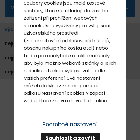
Soubory cookies jsou malé textové
Všechny kategorie
soubory, které se ukládají do vašeho
zařízení při prohlížení webových
stránek. Jsou využívány pro vylepšení
výchozí
uživatelského prostředí
(zapamatování přihlašovacích údajů,
nejlevnější
obsahu nákupního košíku atd.) nebo
třeba pro analytické a reklamní účely,
nejprodávanější
aby bylo možno webové stránky a jejich
nabídku a funkce vylepšovat podle
nejdražší
Vašich preferencí. Své nastavení
můžete kdykoliv změnit pomocí
odkazu
Nastavení cookies
v zápatí
webu, které znovu otevře toto okno.
Podrobné nastavení
Souhlasit a zavřít