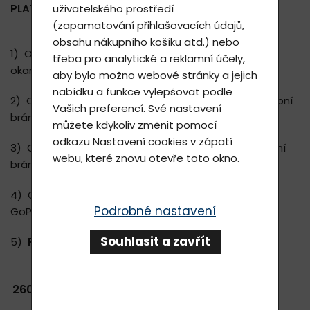
PLATEBNÍ PODMÍNKY
uživatelského prostředí
(zapamatování přihlašovacích údajů,
obsahu nákupního košíku atd.) nebo
1) Online
platební kartou
(platební brána GoPay,
třeba pro analytické a reklamní účely,
okamžitá online úhrada platby)
aby bylo možno webové stránky a jejich
nabídku a funkce vylepšovat podle
2) Online mobilním telefonem -
Google Pay
(platební
Vašich preferencí. Své nastavení
brána GoPay, okamžitá online úhrada platby)
můžete kdykoliv změnit pomocí
odkazu
Nastavení cookies
v zápatí
3) Online mobilním telefonem -
Apple Pay
(platební
webu, které znovu otevře toto okno.
brána GoPay, okamžitá online úhrada platby)
4) Online
bankovním převodem
(platební brána
Podrobné nastavení
GoPay, okamžitá online úhrada platby)
Souhlasit a zavřít
5)
Převodem
na náš účet:
A)
pokud máte Korunový účet a platíte v Kč:
2602517460 / 2010