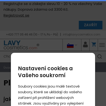
Registrujte se a získejte slevu 10 - 20 % na všechny Vaše
nákupy. Doprava zdarma od 3300 Kč.
Registrovat se
ZAVŘÍT
+420 777 05 46 46 (10 - 17 h, Po - Pá)
info@lavycosmetics.com
Nastavení cookies a
Úvodní strana
Platba
Vašeho soukromí
Platba
Soubory cookies jsou malé textové
soubory, které se ukládají do vašeho
zařízení při prohlížení webových
jak je možné produkty zaplatit
stránek. Jsou využívány pro vylepšení