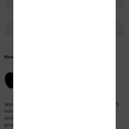
Nově Apple Pay - online - 24/7
Apple Pay je k dispozici pouze ve webovém prohlížeči
Safari a pouze na zařízeních, které takovéto platby
umožňují. Pokud Vám nejde provést úhrada
prostřednictví Apple Pay, můžete uhradit platební