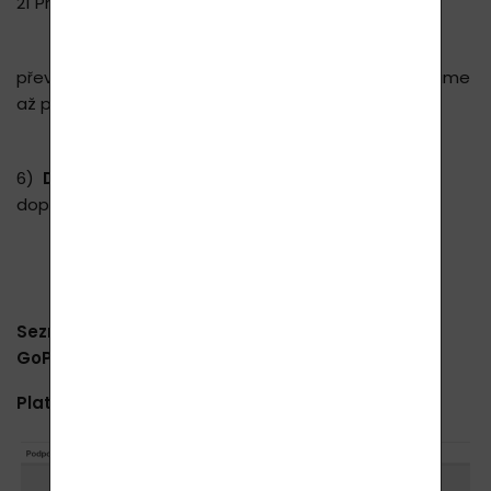
21 Praha 1
Dodání zásilky se může v případě platby
převodem o 1-2 dny prodloužit, jelikož zásilku odesíláme
až po připsání částky na náš účet.
6)
Dobírkou
- dobírka je zpoplatněná pro všechny
dopravce + 70 Kč / 3 EUR.
Seznam platebních metod naší platební brány
GoPay pro CZ trh:
Platební karty