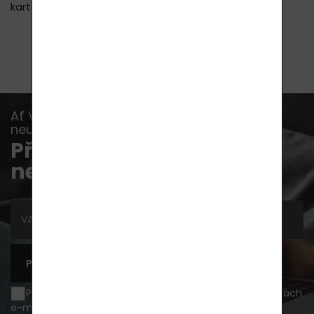
kartou nebo bankovním převodem.
Ať Vám již žádná akce, novinka nebo rada
neunikne...
Přihlaste se k odběru
newsletterů
PŘIHLÁSIT SE K ODBĚRU
Přeji si být informován o novinkách a akčních nabídkách
e-mailem a souhlasím se
zpracováním osobních údajů
.