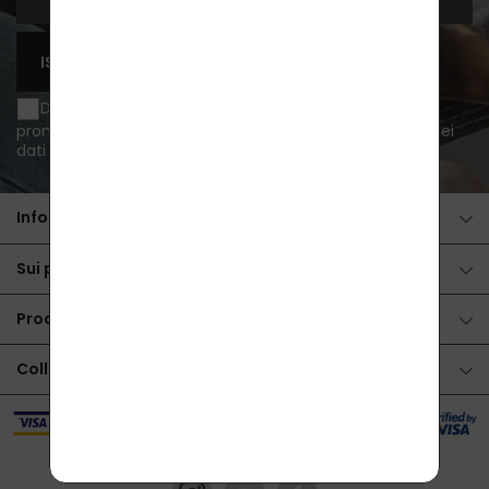
ISCRIVERSI
Desidero essere informato/a sulle novità e offerte
promozionali via e-mail e acconsento ai
trattamento dei
dati personali
.
Informazioni sull'acquisto
Sui prodotti
Prodotti
Collaborazione