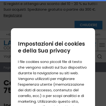
Si registri e ottenga uno sconto del 10 - 20 % su tutti i
Suoi acquisti. Spedizione gratuita a partire da 300 €.
Registrarsi
CHIUDERE
+420 604 400 755 (10 - 17, lun - ven)
info@lavycosmetics.com
Impostazioni dei cookies
e della Sua privacy
I file cookies sono piccoli file di testo
che vengono salvati sul Suo dispositivo
Pagina iniziale
Contatti +420 604 400 755 (lun - ven 9 - 17)
durante la navigazione su siti web.
Vengono utilizzati per migliorare
Contatti +420 604 400
l'esperienza utente (memorizzazione
755 (lun - ven 9 - 17)
dei dati di accesso, contenuto del
carrello, ecc.) o per scopi analitici e di
marketing. Utilizzando questo sito,
Indirizzo di fatturazione