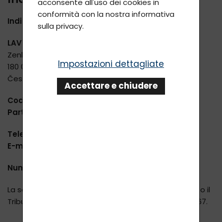
acconsente all'uso dei cookies in
conformità con la nostra informativa
Indirizzo
sulla privacy.
LAVYcosmetics s.r.o.
Zenklova 24/54
Impostazioni dettagliate
180 00 Praha 8 - Libeň
Česká republika
Accettare e chiudere
Codice fiscale
23464020
Partita IVA
CZ23464020
Telefono
+420 604 400 755 (10 - 17, lun - ven)
E-mail
info@lavycosmetics.com
Numero di registro
La società è iscritta nel Registro delle Imprese presso il
Tribunale Municipale di Praga, n. di fascicolo: C 427467.