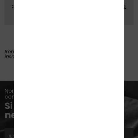
Con l'invio del messaggio acconsente ai
condizioni di
trattamento dei dati personali
.
Impossibile visualizzare la mappa - non è stata
inserita la chiave API per Google Maps.
Non perda più nessuna offerta, novità o
consiglio...
Si iscriva alla nostra
newsletter